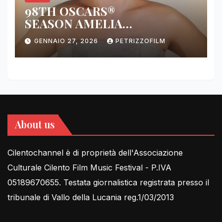
98TH OSCARS®
SEASON AMELIA
DIMOLDENBERG RETURNS
GENNAIO 27, 2026
PETRIZZOFILM
FOR THIRD YEAR
About us
Cilentochannel è di proprietà dell'Associazione
Culturale Cilento Film Music Festival - P.IVA
05189670655. Testata giornalistica registrata presso il
tribunale di Vallo della Lucania reg.1/03/2013