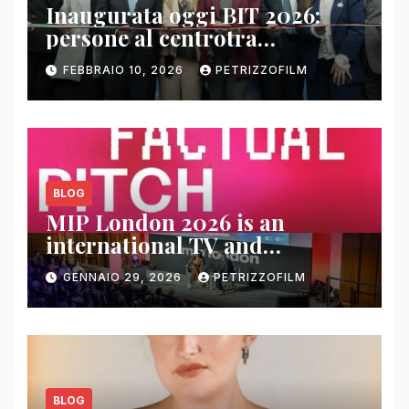
Inaugurata oggi BIT 2026:
persone al centrotra
contenuti, relazioni e business
FEBBRAIO 10, 2026
PETRIZZOFILM
BLOG
MIP London 2026 is an
international TV and
streaming content market
GENNAIO 29, 2026
PETRIZZOFILM
BLOG