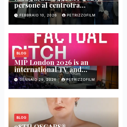
persone al centrotra
contenuti, relazioni e business
FEBBRAIO 10, 2026
PETRIZZOFILM
BLOG
MIP London 2026 is an
international TV and
streaming content market
GENNAIO 29, 2026
PETRIZZOFILM
BLOG
98TH OSCARS®