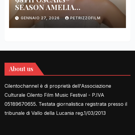
SEASON AMELIA
DIMOLDENBERG RETURNS
GENNAIO 27, 2026
PETRIZZOFILM
FOR THIRD YEAR
About us
Cilentochannel è di proprietà dell'Associazione
Culturale Cilento Film Music Festival - P.IVA
05189670655. Testata giornalistica registrata presso il
tribunale di Vallo della Lucania reg.1/03/2013