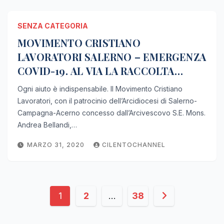
SENZA CATEGORIA
MOVIMENTO CRISTIANO
LAVORATORI SALERNO – EMERGENZA
COVID-19. AL VIA LA RACCOLTA
FONDI, CON IL PATROCINIO
Ogni aiuto è indispensabile. Il Movimento Cristiano
DELL’ARCIDIOCESI DI SALERNO-
Lavoratori, con il patrocinio dell’Arcidiocesi di Salerno-
CAMPAGNA-ACERNO.
Campagna-Acerno concesso dall’Arcivescovo S.E. Mons.
Andrea Bellandi,…
MARZO 31, 2020
CILENTOCHANNEL
Paginazione
1
2
…
38
degli