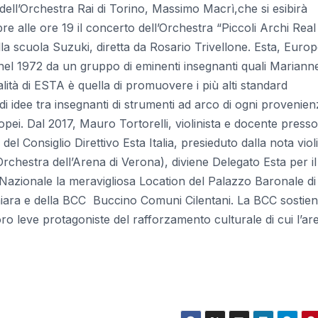
 dell’Orchestra Rai di Torino, Massimo Macrì,che si esibirà
e alle ore 19 il concerto dell’Orchestra “Piccoli Archi Real
lla scuola Suzuki, diretta da Rosario Trivellone. Esta, Euro
nel 1972 da un gruppo di eminenti insegnanti quali Mariann
ità di ESTA è quella di promuovere i più alti standard
i idee tra insegnanti di strumenti ad arco di ogni provenien
ei. Dal 2017, Mauro Tortorelli, violinista e docente presso 
l Consiglio Direttivo Esta Italia, presieduto dalla nota viol
’Orchestra dell’Arena di Verona), diviene Delegato Esta per i
Nazionale la meravigliosa Location del Palazzo Baronale di
iara e della BCC Buccino Comuni Cilentani. La BCC sostien
oro leve protagoniste del rafforzamento culturale di cui l’are