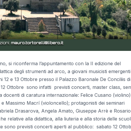
o, si riconferma l’appuntamento con la II edizione del
attica degli strumenti ad arco, a giovani musicisti emergent
orni 12 e 13 Ottobre presso il Palazzo Baronale De Conciliis di
 12 Ottobre sono infatti previsti concerti, master class, sem
docenti di caratura internazionale: Felice Cusano (violino)
e Massimo Macrí (violoncello); protagonisti dei seminari
 Gabriela Drasarova, Angela Amato, Giuseppe Arrè e Rosario
relative alla didattica, alla liuteria e alla storia delle scuo
te sono previsti concerti aperti al pubblico: sabato 12 Otto