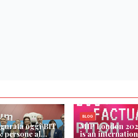
BLOG
gurata oggi BIT
MIP London 20
: persone al
is an internation