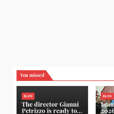
You missed
BLOG
BLOG
The director Gianni
Inau
Petrizzo is ready to
2026