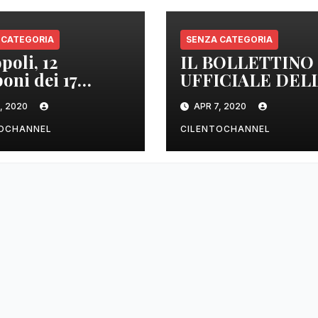
 CATEGORIA
SENZA CATEGORIA
poli, 12
IL BOLLETTINO
oni dei 17
UFFICIALE DEL
izzati sono
REGIONE
, 2020
APR 7, 2020
tivi
CAMPANIA DEL
ORE 22.00
TOCHANNEL
CILENTOCHANNEL