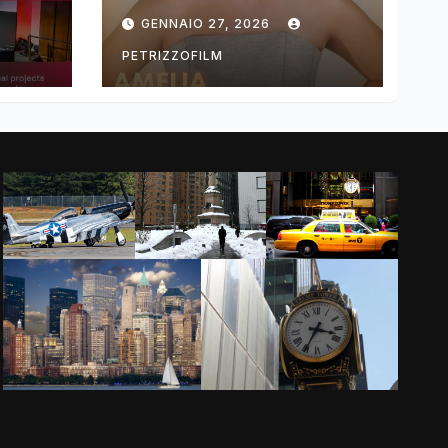
ng
DIMOLDENBERG
GENNAIO 27, 2026
RETURNS FOR
THIRD YEAR
PETRIZZOFILM