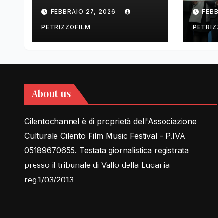
tell Lessons in Love
cent
FEBBRAIO 27, 2026
FEBB
rela
PETRIZZOFILM
PETRIZ
About us
Cilentochannel è di proprietà dell'Associazione
Culturale Cilento Film Music Festival - P.IVA
05189670655. Testata giornalistica registrata
presso il tribunale di Vallo della Lucania
reg.1/03/2013