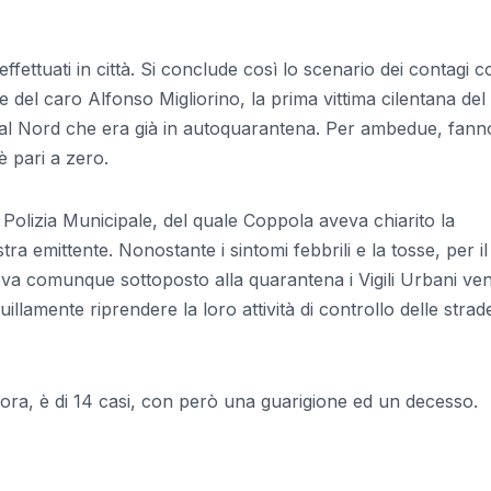
ffettuati in città. Si conclude così lo scenario dei contagi c
re del caro Alfonso Migliorino, la prima vittima cilentana del
o dal Nord che era già in autoquarantena. Per ambedue, fann
è pari a zero.
 Polizia Municipale, del quale Coppola aveva chiarito la
tra emittente. Nonostante i sintomi febbrili e la tosse, per il
va comunque sottoposto alla quarantena i Vigili Urbani ven
llamente riprendere la loro attività di controllo delle strade
i, ora, è di 14 casi, con però una guarigione ed un decesso.