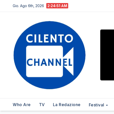
Salta
Gio. Ago 6th, 2026
2:24:52 AM
al
contenuto
Who Are
TV
La Redazione
Festival