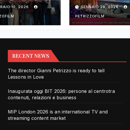
rotra contenuti,
TV and streami
RAIO 10, 2026
GENNAIO 29, 2026
zioni e business
content market
ZOFILM
PETRIZZOFILM
RECENT NEWS
The director Gianni Petrizzo is ready to tell
Lessons in Love
Inaugurata oggi BIT 2026: persone al centrotra
contenuti, relazioni e business
MIP London 2026 is an international TV and
streaming content market