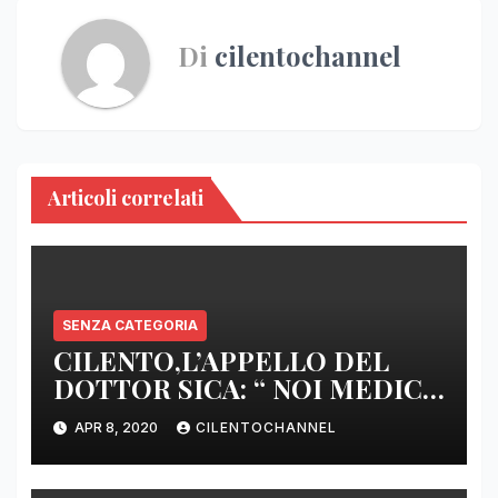
Di
cilentochannel
Articoli correlati
SENZA CATEGORIA
CILENTO,L’APPELLO DEL
DOTTOR SICA: “ NOI MEDICI
DI BASE SIAMO SENZA ARMI
APR 8, 2020
CILENTOCHANNEL
E SENZA PRESIDI”