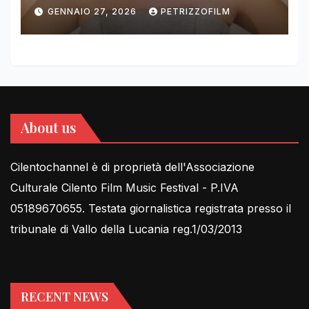
DIMOLDENBERG RETURNS
GENNAIO 27, 2026
PETRIZZOFILM
FOR THIRD YEAR
About us
Cilentochannel è di proprietà dell'Associazione
Culturale Cilento Film Music Festival - P.IVA
05189670655. Testata giornalistica registrata presso il
tribunale di Vallo della Lucania reg.1/03/2013
RECENT NEWS