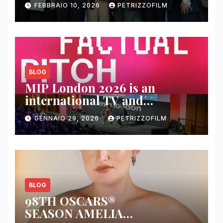
FEBBRAIO 10, 2026
PETRIZZOFILM
BLOG
MIP London 2026 is an
international TV and
streaming content market
GENNAIO 29, 2026
PETRIZZOFILM
BLOG
98TH OSCARS®
SEASON AMELIA