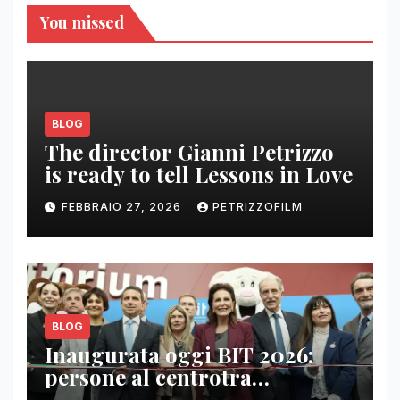
You missed
BLOG
The director Gianni Petrizzo
is ready to tell Lessons in Love
FEBBRAIO 27, 2026
PETRIZZOFILM
BLOG
Inaugurata oggi BIT 2026:
persone al centrotra
contenuti, relazioni e business