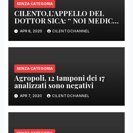
SENZA CATEGORIA
CILENTO,L’APPELLO DEL
DOTTOR SICA: “ NOI MEDICI
DI BASE SIAMO SENZA ARMI
APR 8, 2020
CILENTOCHANNEL
E SENZA PRESIDI”
SENZA CATEGORIA
Agropoli, 12 tamponi dei 17
analizzati sono negativi
APR 7, 2020
CILENTOCHANNEL