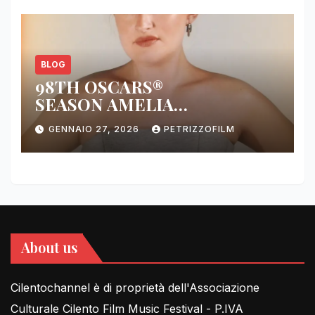
BLOG
98TH OSCARS®
SEASON AMELIA
DIMOLDENBERG RETURNS
GENNAIO 27, 2026
PETRIZZOFILM
FOR THIRD YEAR
About us
Cilentochannel è di proprietà dell'Associazione
Culturale Cilento Film Music Festival - P.IVA