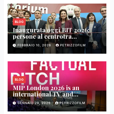
BLOG
Inaugurata oggi BIT 2026:
persone al centrotra
contenuti, relazioni e business
FEBBRAIO 10, 2026
PETRIZZOFILM
BLOG
MIP London 2026 is an
international TV and
streaming content market
GENNAIO 29, 2026
PETRIZZOFILM