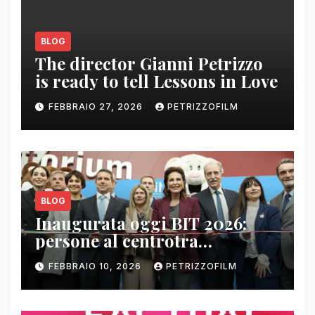
BLOG
The director Gianni Petrizzo
is ready to tell Lessons in Love
FEBBRAIO 27, 2026
PETRIZZOFILM
BLOG
Inaugurata oggi BIT 2026:
persone al centrotra
contenuti, relazioni e business
FEBBRAIO 10, 2026
PETRIZZOFILM