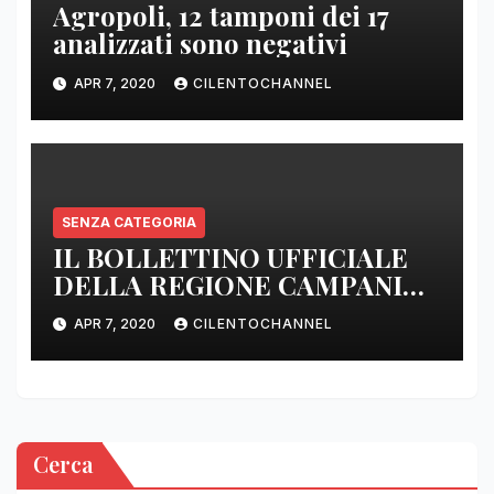
Agropoli, 12 tamponi dei 17
analizzati sono negativi
APR 7, 2020
CILENTOCHANNEL
SENZA CATEGORIA
IL BOLLETTINO UFFICIALE
DELLA REGIONE CAMPANIA
DELLE ORE 22.00
APR 7, 2020
CILENTOCHANNEL
Cerca