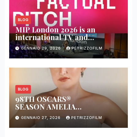
BLOG
MIP London 2026 is an
international TV and
streaming content market
GENNAIO 29, 2026
PETRIZZOFILM
BLOG
98TH OSCARS®
SEASON AMELIA
DIMOLDENBERG RETURNS
GENNAIO 27, 2026
PETRIZZOFILM
FOR THIRD YEAR