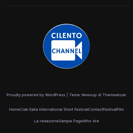
Proudly powered by WordPress
|
Tema: Newsup di
Themeansar
.
Home
Ciak Italia International Short Festival
Contact
Festival
Film
La redazione
Sample Page
Who Are