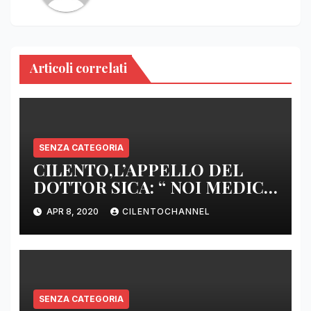
Articoli correlati
SENZA CATEGORIA
CILENTO,L’APPELLO DEL
DOTTOR SICA: “ NOI MEDICI
DI BASE SIAMO SENZA ARMI
APR 8, 2020
CILENTOCHANNEL
E SENZA PRESIDI”
SENZA CATEGORIA