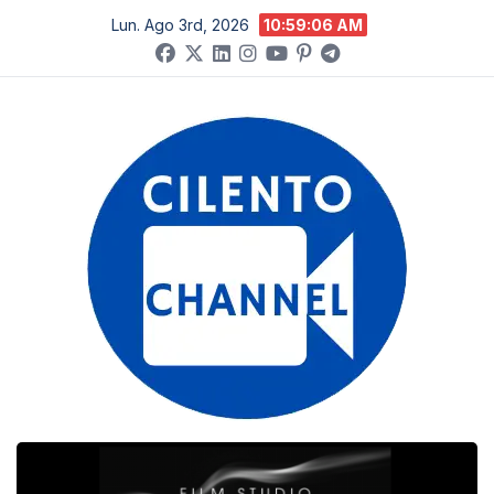
Salta
Lun. Ago 3rd, 2026
10:59:07 AM
al
contenuto