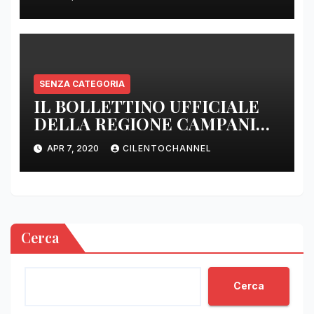
SENZA CATEGORIA
IL BOLLETTINO UFFICIALE
DELLA REGIONE CAMPANIA
DELLE ORE 22.00
APR 7, 2020
CILENTOCHANNEL
Cerca
Cerca