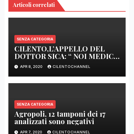
Articoli correlati
SENZA CATEGORIA
CILENTO,L’APPELLO DEL
DOTTOR SICA: “ NOI MEDICI
DI BASE SIAMO SENZA ARMI
APR 8, 2020
CILENTOCHANNEL
E SENZA PRESIDI”
SENZA CATEGORIA
Agropoli, 12 tamponi dei 17
analizzati sono negativi
APR 7, 2020
CILENTOCHANNEL