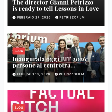
The director Gianni Petrizzo
is ready to tell Lessons in Love
FEBBRAIO 27, 2026
PETRIZZOFILM
BLOG
Inaugurata oggi BIT 2026:
persone al centrotra
contenuti, relazioni e business
FEBBRAIO 10, 2026
PETRIZZOFILM
BLOG