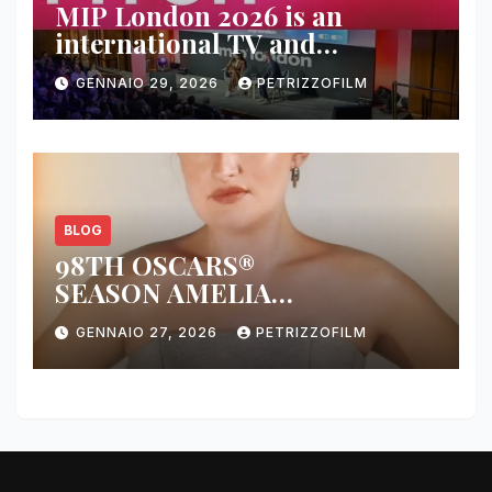
MIP London 2026 is an
international TV and
streaming content market
GENNAIO 29, 2026
PETRIZZOFILM
BLOG
98TH OSCARS®
SEASON AMELIA
DIMOLDENBERG RETURNS
GENNAIO 27, 2026
PETRIZZOFILM
FOR THIRD YEAR