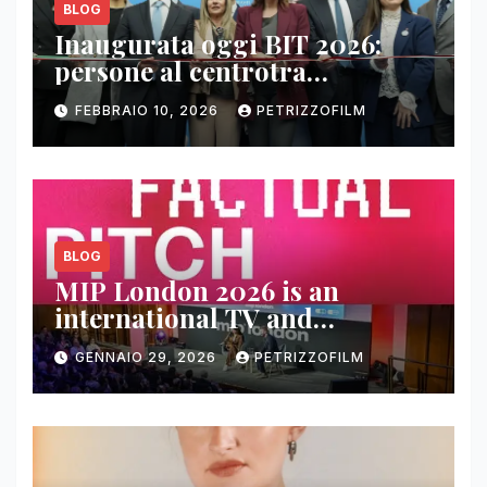
BLOG
Inaugurata oggi BIT 2026:
persone al centrotra
contenuti, relazioni e business
FEBBRAIO 10, 2026
PETRIZZOFILM
BLOG
MIP London 2026 is an
international TV and
streaming content market
GENNAIO 29, 2026
PETRIZZOFILM