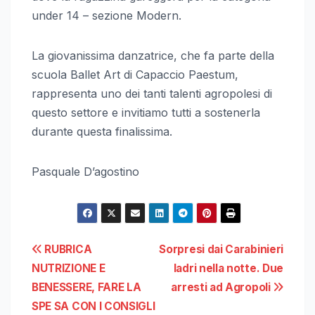
under 14 – sezione Modern.
La giovanissima danzatrice, che fa parte della
scuola Ballet Art di Capaccio Paestum,
rappresenta uno dei tanti talenti agropolesi di
questo settore e invitiamo tutti a sostenerla
durante questa finalissima.
Pasquale D’agostino
Navigazione
RUBRICA
Sorpresi dai Carabinieri
NUTRIZIONE E
ladri nella notte. Due
articoli
BENESSERE, FARE LA
arresti ad Agropoli
SPE SA CON I CONSIGLI