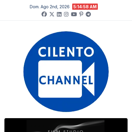
Salta
Dom. Ago 2nd, 2026
5:14:59 AM
al
contenuto