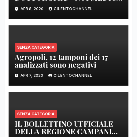
DI BASE SIAMO SENZA ARMI
APR 8, 2020
CILENTOCHANNEL
E SENZA PRESIDI”
SENZA CATEGORIA
Agropoli, 12 tamponi dei 17
analizzati sono negativi
APR 7, 2020
CILENTOCHANNEL
SENZA CATEGORIA
IL BOLLETTINO UFFICIALE
DELLA REGIONE CAMPANIA