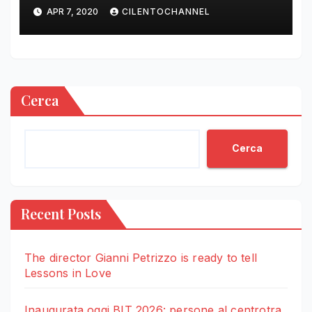
DELLE ORE 22.00
APR 7, 2020
CILENTOCHANNEL
Cerca
Cerca
Recent Posts
The director Gianni Petrizzo is ready to tell
Lessons in Love
Inaugurata oggi BIT 2026: persone al centrotra