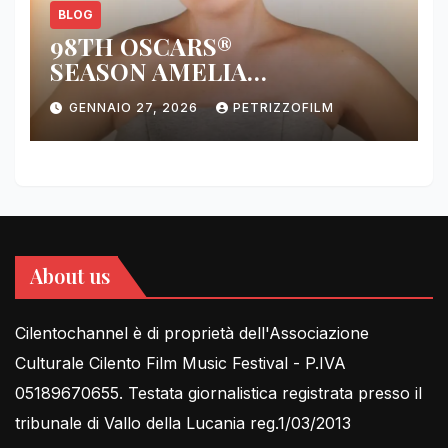
BLOG
98TH OSCARS®
SEASON AMELIA
DIMOLDENBERG RETURNS
GENNAIO 27, 2026
PETRIZZOFILM
FOR THIRD YEAR
About us
Cilentochannel è di proprietà dell'Associazione
Culturale Cilento Film Music Festival - P.IVA
05189670655. Testata giornalistica registrata presso il
tribunale di Vallo della Lucania reg.1/03/2013