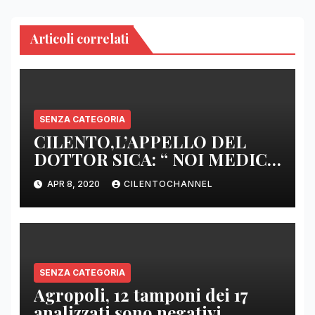
Articoli correlati
SENZA CATEGORIA
CILENTO,L’APPELLO DEL
DOTTOR SICA: “ NOI MEDICI
DI BASE SIAMO SENZA ARMI
APR 8, 2020
CILENTOCHANNEL
E SENZA PRESIDI”
SENZA CATEGORIA
Agropoli, 12 tamponi dei 17
analizzati sono negativi