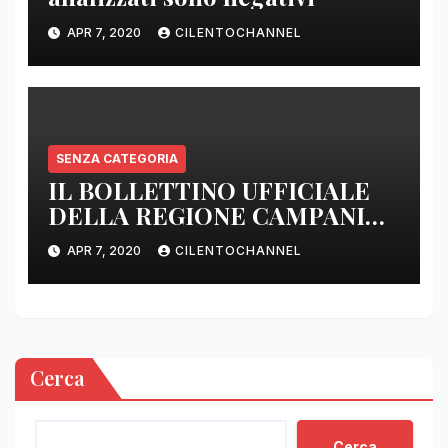
APR 7, 2020
CILENTOCHANNEL
SENZA CATEGORIA
IL BOLLETTINO UFFICIALE
DELLA REGIONE CAMPANIA
DELLE ORE 22.00
APR 7, 2020
CILENTOCHANNEL
Cerca
Cerca