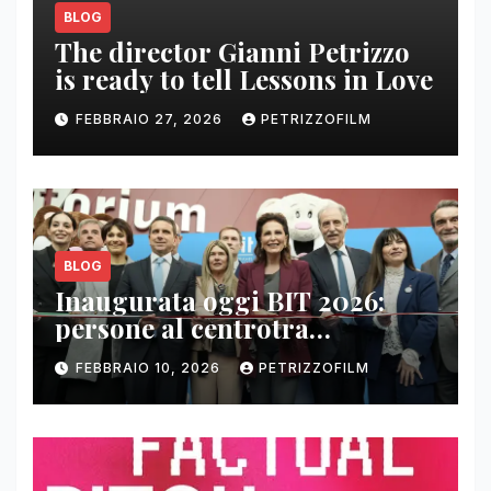
BLOG
The director Gianni Petrizzo
is ready to tell Lessons in Love
FEBBRAIO 27, 2026
PETRIZZOFILM
BLOG
Inaugurata oggi BIT 2026:
persone al centrotra
contenuti, relazioni e business
FEBBRAIO 10, 2026
PETRIZZOFILM