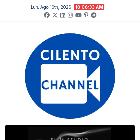
Salta
Lun. Ago 10th, 2026
10:06:34 AM
al
contenuto