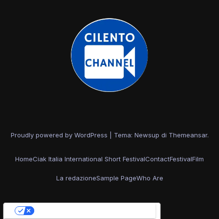
Proudly powered by WordPress
|
Tema: Newsup di
Themeansar
.
Home
Ciak Italia International Short Festival
Contact
Festival
Film
La redazione
Sample Page
Who Are
Le tue preferenze relative alla privacy