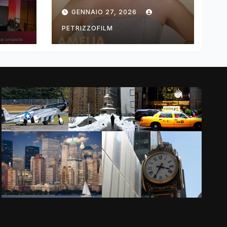
ng
DIMOLDENBERG
GENNAIO 27, 2026
RETURNS FOR
THIRD YEAR
PETRIZZOFILM