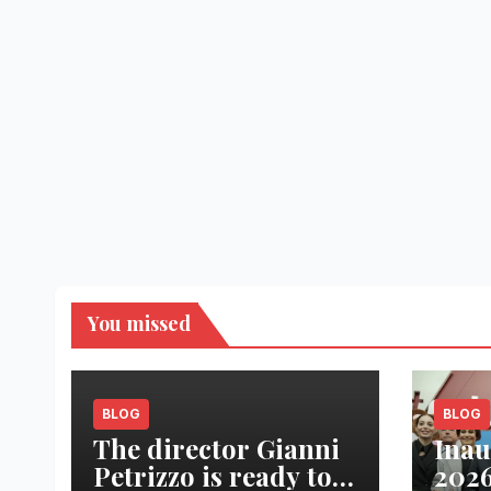
You missed
BLOG
BLOG
The director Gianni
Inau
Petrizzo is ready to
2026