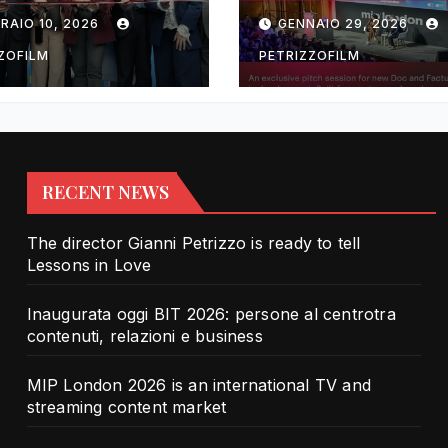
rotra contenuti,
TV and streami
RAIO 10, 2026
GENNAIO 29, 2026
zioni e business
content market
ZOFILM
PETRIZZOFILM
RECENT NEWS
The director Gianni Petrizzo is ready to tell
Lessons in Love
Inaugurata oggi BIT 2026: persone al centrotra
contenuti, relazioni e business
MIP London 2026 is an international TV and
streaming content market