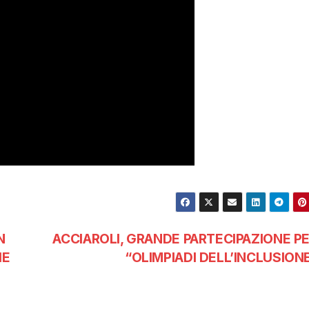
N
ACCIAROLI, GRANDE PARTECIPAZIONE PE
HE
“OLIMPIADI DELL’INCLUSION