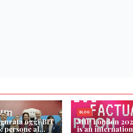
BLOG
gurata oggi BIT
MIP London 20
: persone al
is an internation