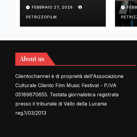
tell Lessons in Love
cent
FEBBRAIO 27, 2026
FEBB
rela
PETRIZZOFILM
PETRIZ
About us
Cilentochannel è di proprietà dell'Associazione
Culturale Cilento Film Music Festival - P.IVA
05189670655. Testata giornalistica registrata
presso il tribunale di Vallo della Lucania
reg.1/03/2013