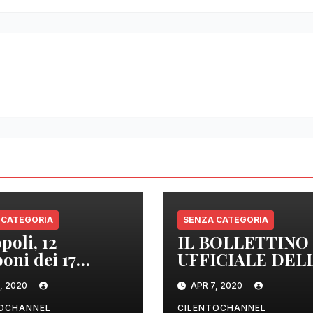
 CATEGORIA
SENZA CATEGORIA
poli, 12
IL BOLLETTINO
oni dei 17
UFFICIALE DEL
izzati sono
REGIONE
, 2020
APR 7, 2020
tivi
CAMPANIA DEL
ORE 22.00
TOCHANNEL
CILENTOCHANNEL