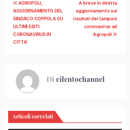
Navigazione
AGROPOLI,
A breve in diretta
AGGIORNAMENTO DEL
aggiornamento sui
articoli
SINDACO COPPOLA SU
risultati dei tamponi
ULTIMI ESITI
coronavirus ad
CORONAVIRUS IN
Agropoli
CITTA’
Di
cilentochannel
Articoli correlati