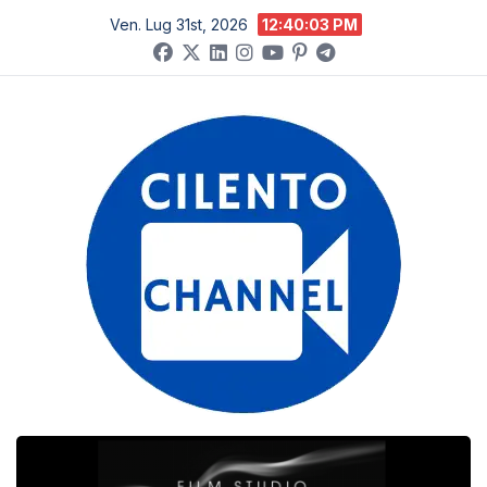
Salta
Ven. Lug 31st, 2026
12:40:04 PM
al
contenuto