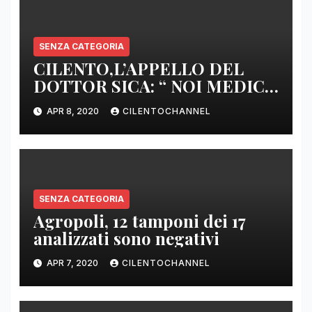
SENZA CATEGORIA
CILENTO,L’APPELLO DEL
DOTTOR SICA: “ NOI MEDICI
DI BASE SIAMO SENZA ARMI
APR 8, 2020
CILENTOCHANNEL
E SENZA PRESIDI”
SENZA CATEGORIA
Agropoli, 12 tamponi dei 17
analizzati sono negativi
APR 7, 2020
CILENTOCHANNEL