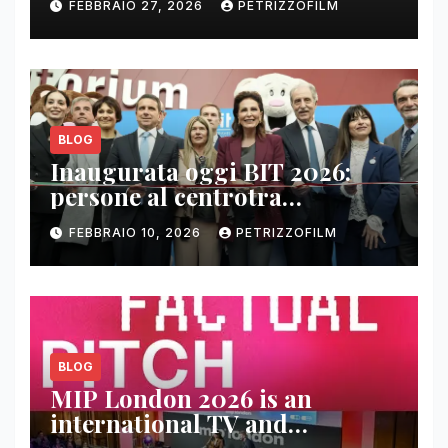
FEBBRAIO 27, 2026
PETRIZZOFILM
BLOG
Inaugurata oggi BIT 2026:
persone al centrotra
contenuti, relazioni e business
FEBBRAIO 10, 2026
PETRIZZOFILM
BLOG
MIP London 2026 is an
international TV and