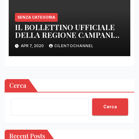
SENZA CATEGORIA
IL BOLLETTINO UFFICIALE
DELLA REGIONE CAMPANIA
DELLE ORE 22.00
APR 7, 2020
CILENTOCHANNEL
Cerca
Cerca
Recent Posts