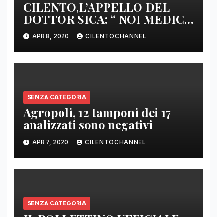
CILENTO,L’APPELLO DEL
DOTTOR SICA: “ NOI MEDICI
DI BASE SIAMO SENZA ARMI
APR 8, 2020
CILENTOCHANNEL
E SENZA PRESIDI”
SENZA CATEGORIA
Agropoli, 12 tamponi dei 17
analizzati sono negativi
APR 7, 2020
CILENTOCHANNEL
SENZA CATEGORIA