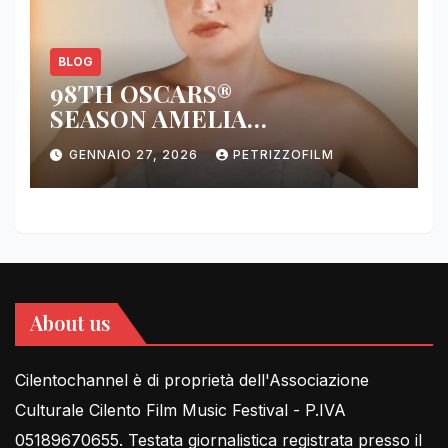
BLOG
98TH OSCARS®
SEASON AMELIA
DIMOLDENBERG RETURNS
GENNAIO 27, 2026
PETRIZZOFILM
FOR THIRD YEAR
About us
Cilentochannel è di proprietà dell'Associazione
Culturale Cilento Film Music Festival - P.IVA
05189670655. Testata giornalistica registrata presso il