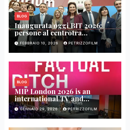
BLOG
Inaugurata oggi BIT 2026:
persone al centrotra
contenuti, relazioni e business
FEBBRAIO 10, 2026
PETRIZZOFILM
BLOG
MIP London 2026 is an
international TV and
streaming content market
GENNAIO 29, 2026
PETRIZZOFILM