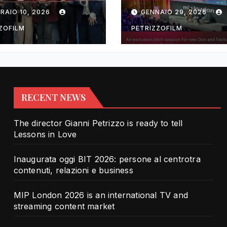
rotra contenuti,
TV and streami
RAIO 10, 2026
GENNAIO 29, 2026
zioni e business
content market
ZOFILM
PETRIZZOFILM
RECENT NEWS
The director Gianni Petrizzo is ready to tell
Lessons in Love
Inaugurata oggi BIT 2026: persone al centrotra
contenuti, relazioni e business
MIP London 2026 is an international TV and
streaming content market