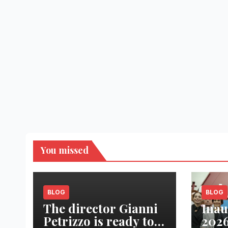
You missed
BLOG
BLOG
The director Gianni
Inau
Petrizzo is ready to
2026