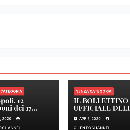
 CATEGORIA
SENZA CATEGORIA
poli, 12
IL BOLLETTINO
oni dei 17
UFFICIALE DEL
izzati sono
REGIONE
, 2020
APR 7, 2020
tivi
CAMPANIA DEL
ORE 22.00
TOCHANNEL
CILENTOCHANNEL