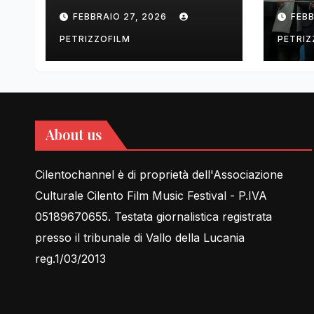
tell Lessons in Love
cent
FEBBRAIO 27, 2026
FEBB
rela
PETRIZZOFILM
PETRIZ
About us
Cilentochannel è di proprietà dell'Associazione
Culturale Cilento Film Music Festival - P.IVA
05189670655. Testata giornalistica registrata
presso il tribunale di Vallo della Lucania
reg.1/03/2013