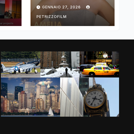
ng
DIMOLDENBERG
GENNAIO 27, 2026
RETURNS FOR
THIRD YEAR
PETRIZZOFILM