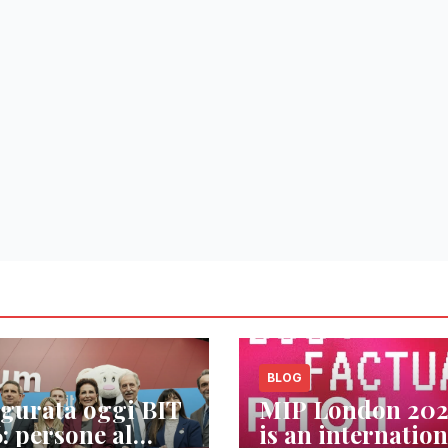
BLOG
gurata oggi BIT
MIP London 20
: persone al
is an internation