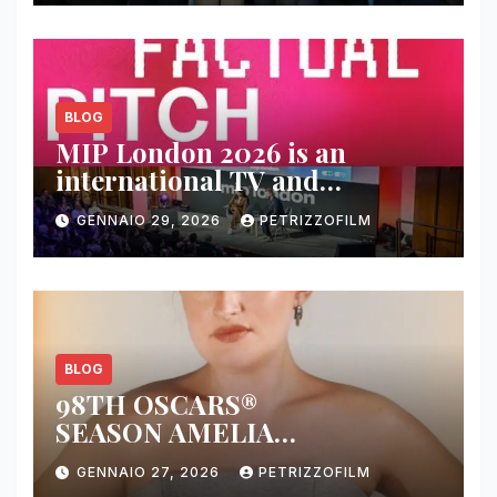
BLOG
MIP London 2026 is an
international TV and
streaming content market
GENNAIO 29, 2026
PETRIZZOFILM
BLOG
98TH OSCARS®
SEASON AMELIA
DIMOLDENBERG RETURNS
GENNAIO 27, 2026
PETRIZZOFILM
FOR THIRD YEAR