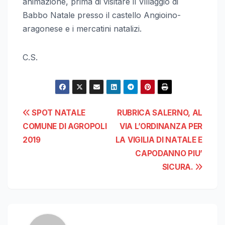
animazione, prima di visitare il Villaggio di
Babbo Natale presso il castello Angioino-
aragonese e i mercatini natalizi.
C.S.
Navigazione
SPOT NATALE
RUBRICA SALERNO, AL
COMUNE DI AGROPOLI
VIA L’ORDINANZA PER
articoli
2019
LA VIGILIA DI NATALE E
CAPODANNO PIU’
SICURA.