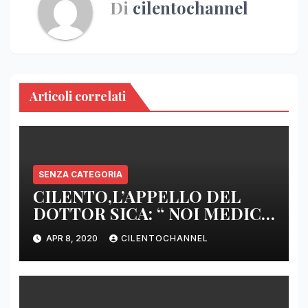
Di
cilentochannel
Articoli correlati
SENZA CATEGORIA
CILENTO,L’APPELLO DEL
DOTTOR SICA: “ NOI MEDICI
DI BASE SIAMO SENZA ARMI
APR 8, 2020
CILENTOCHANNEL
E SENZA PRESIDI”