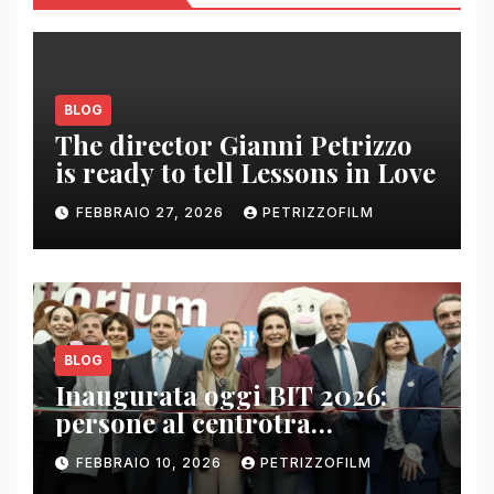
BLOG
The director Gianni Petrizzo
is ready to tell Lessons in Love
FEBBRAIO 27, 2026
PETRIZZOFILM
BLOG
Inaugurata oggi BIT 2026:
persone al centrotra
contenuti, relazioni e business
FEBBRAIO 10, 2026
PETRIZZOFILM