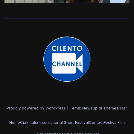
Proudly powered by WordPress
|
Tema: Newsup di
Themeansar
.
Home
Ciak Italia International Short Festival
Contact
Festival
Film
La redazione
Sample Page
Who Are