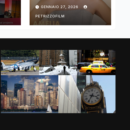
ng
DIMOLDENBERG
GENNAIO 27, 2026
RETURNS FOR
THIRD YEAR
PETRIZZOFILM