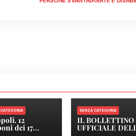
PERSONE SVANTAGGIATE E DISABIL
 CATEGORIA
SENZA CATEGORIA
poli, 12
IL BOLLETTINO
oni dei 17
UFFICIALE DEL
izzati sono
REGIONE