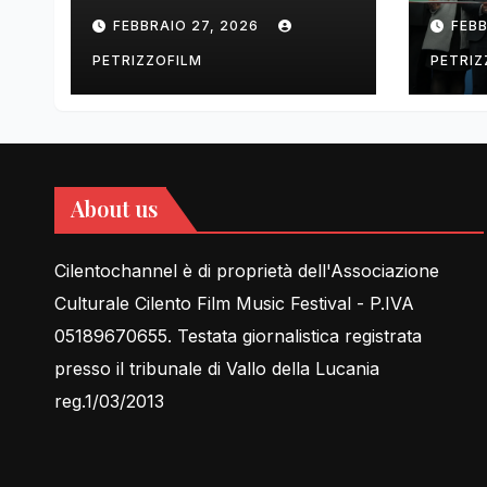
tell Lessons in Love
cent
FEBBRAIO 27, 2026
FEBB
rela
PETRIZZOFILM
PETRIZ
About us
Cilentochannel è di proprietà dell'Associazione
Culturale Cilento Film Music Festival - P.IVA
05189670655. Testata giornalistica registrata
presso il tribunale di Vallo della Lucania
reg.1/03/2013