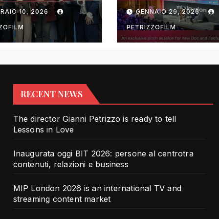
rotra contenuti,
TV and streami
RAIO 10, 2026
GENNAIO 29, 2026
zioni e business
content market
ZOFILM
PETRIZZOFILM
RECENT NEWS
The director Gianni Petrizzo is ready to tell
Lessons in Love
Inaugurata oggi BIT 2026: persone al centrotra
contenuti, relazioni e business
MIP London 2026 is an international TV and
streaming content market