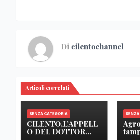
Di
cilentochannel
Articoli correlati
SENZA CATEGORIA
SENZA
CILENTO,L’APPELL
Agro
O DEL DOTTOR
tamp
SICA: “ NOI MEDICI
anal