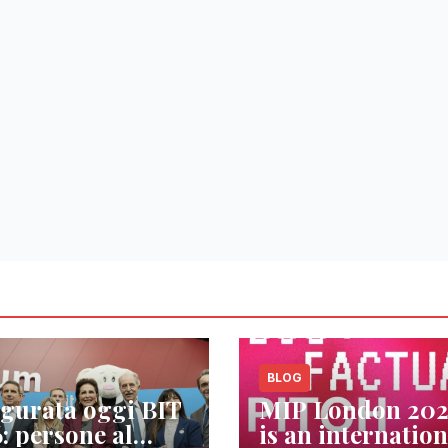
BLOG
gurata oggi BIT
MIP London 20
: persone al
is an internation