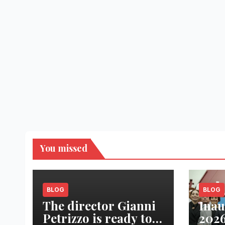
You missed
BLOG
BLOG
The director Gianni
Inau
Petrizzo is ready to
2026