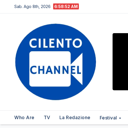
Salta
Sab. Ago 8th, 2026
6:58:53 AM
al
contenuto
Who Are
TV
La Redazione
Festival