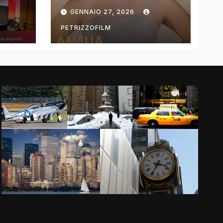
ng
DIMOLDENBERG
GENNAIO 27, 2026
RETURNS FOR
THIRD YEAR
PETRIZZOFILM