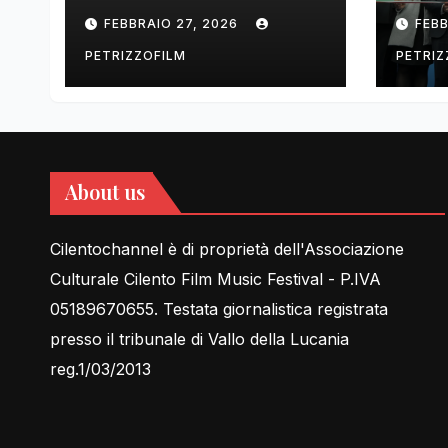
tell Lessons in Love
cent
FEBBRAIO 27, 2026
FEBB
rela
PETRIZZOFILM
PETRIZ
About us
Cilentochannel è di proprietà dell'Associazione
Culturale Cilento Film Music Festival - P.IVA
05189670655. Testata giornalistica registrata
presso il tribunale di Vallo della Lucania
reg.1/03/2013