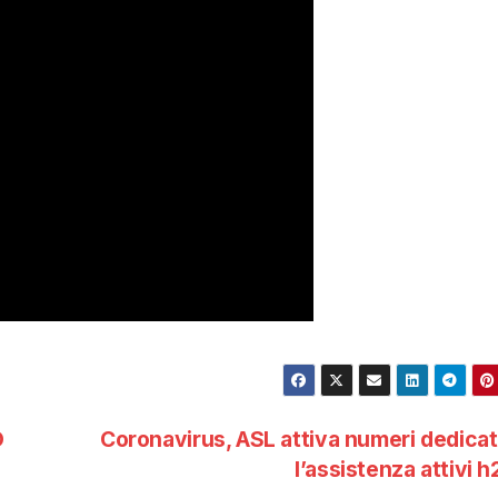
O
Coronavirus, ASL attiva numeri dedicat
l’assistenza attivi 