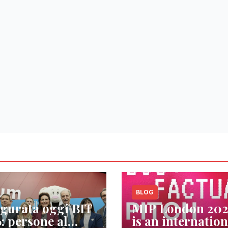
BLOG
gurata oggi BIT
MIP London 20
: persone al
is an internation