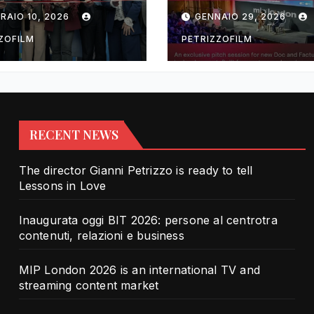
rotra contenuti,
TV and streami
RAIO 10, 2026
GENNAIO 29, 2026
zioni e business
content market
ZOFILM
PETRIZZOFILM
RECENT NEWS
The director Gianni Petrizzo is ready to tell
Lessons in Love
Inaugurata oggi BIT 2026: persone al centrotra
contenuti, relazioni e business
MIP London 2026 is an international TV and
streaming content market