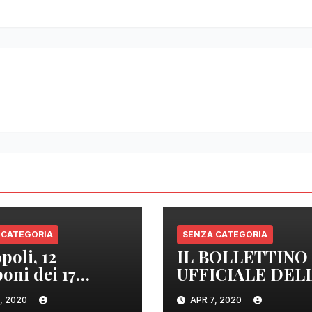
 CATEGORIA
SENZA CATEGORIA
poli, 12
IL BOLLETTINO
oni dei 17
UFFICIALE DEL
izzati sono
REGIONE
, 2020
APR 7, 2020
tivi
CAMPANIA DEL