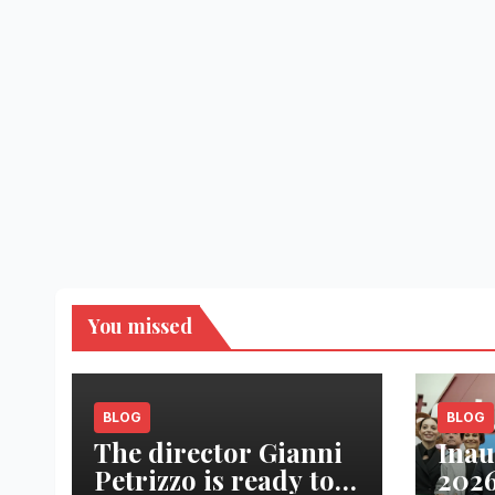
You missed
BLOG
BLOG
The director Gianni
Inau
Petrizzo is ready to
2026