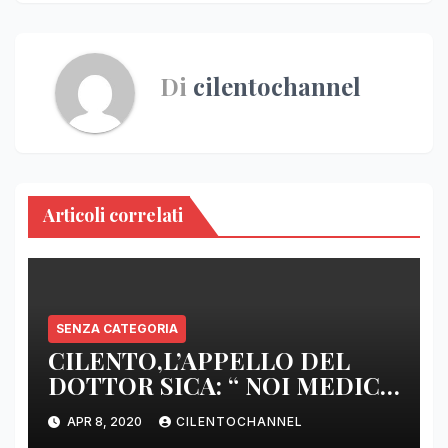
Di
cilentochannel
Articoli correlati
SENZA CATEGORIA
CILENTO,L’APPELLO DEL
DOTTOR SICA: “ NOI MEDICI
DI BASE SIAMO SENZA ARMI
APR 8, 2020
CILENTOCHANNEL
E SENZA PRESIDI”