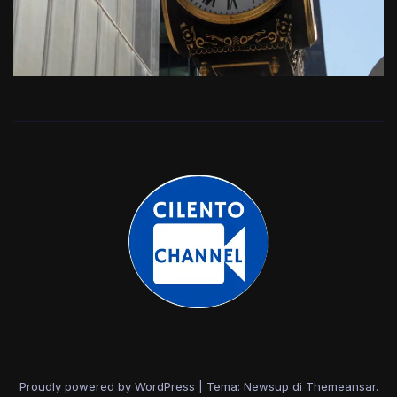
Proudly powered by WordPress
|
Tema: Newsup di
Themeansar
.