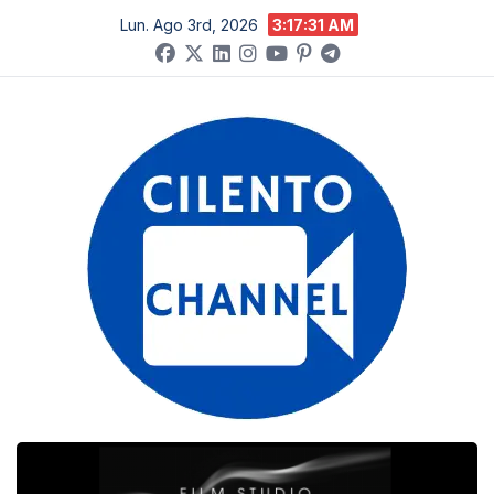
Salta
Lun. Ago 3rd, 2026
3:17:32 AM
al
contenuto