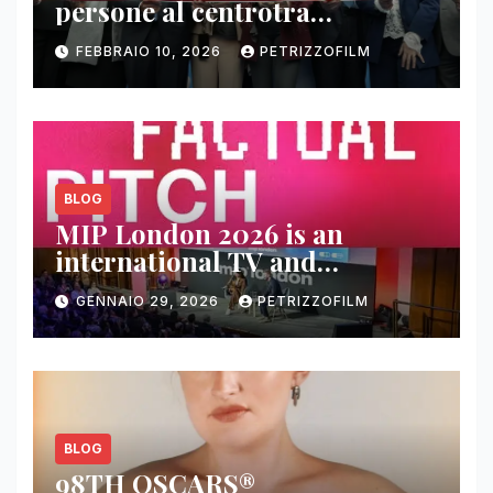
persone al centrotra
contenuti, relazioni e business
FEBBRAIO 10, 2026
PETRIZZOFILM
BLOG
MIP London 2026 is an
international TV and
streaming content market
GENNAIO 29, 2026
PETRIZZOFILM
BLOG
98TH OSCARS®