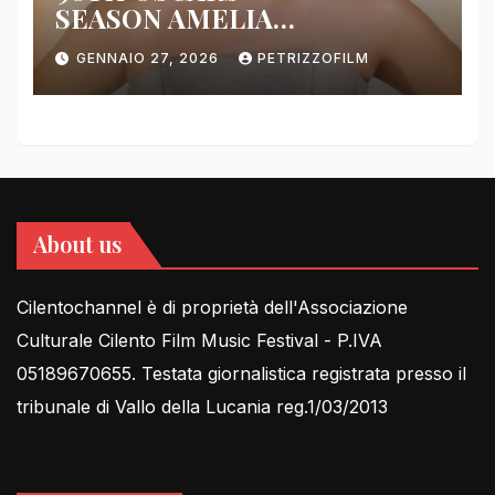
SEASON AMELIA
DIMOLDENBERG RETURNS
GENNAIO 27, 2026
PETRIZZOFILM
FOR THIRD YEAR
About us
Cilentochannel è di proprietà dell'Associazione
Culturale Cilento Film Music Festival - P.IVA
05189670655. Testata giornalistica registrata presso il
tribunale di Vallo della Lucania reg.1/03/2013