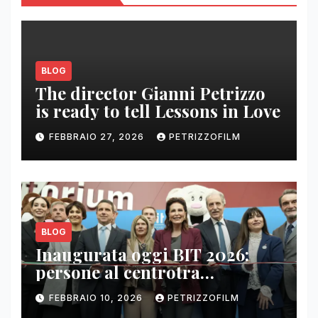
BLOG
The director Gianni Petrizzo
is ready to tell Lessons in Love
FEBBRAIO 27, 2026
PETRIZZOFILM
BLOG
Inaugurata oggi BIT 2026:
persone al centrotra
contenuti, relazioni e business
FEBBRAIO 10, 2026
PETRIZZOFILM