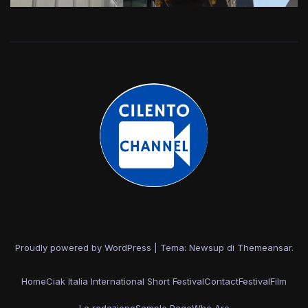
Proudly powered by WordPress
|
Tema: Newsup di
Themeansar
.
Home
Ciak Italia International Short Festival
Contact
Festival
Film
La redazione
Sample Page
Who Are