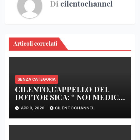
Di
cilentochannel
Articoli correlati
SENZA CATEGORIA
CILENTO,L’APPELLO DEL
DOTTOR SICA: “ NOI MEDICI
DI BASE SIAMO SENZA ARMI
APR 8, 2020
CILENTOCHANNEL
E SENZA PRESIDI”