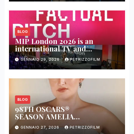
BLOG
MIP London 2026 is an
international TV and
streaming content market
GENNAIO 29, 2026
PETRIZZOFILM
BLOG
98TH OSCARS®
SEASON AMELIA
DIMOLDENBERG RETURNS
GENNAIO 27, 2026
PETRIZZOFILM
FOR THIRD YEAR