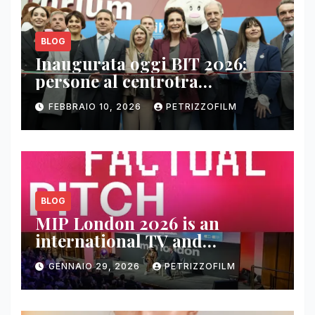
BLOG
Inaugurata oggi BIT 2026:
persone al centrotra
contenuti, relazioni e business
FEBBRAIO 10, 2026
PETRIZZOFILM
BLOG
MIP London 2026 is an
international TV and
streaming content market
GENNAIO 29, 2026
PETRIZZOFILM