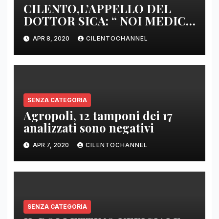
CILENTO,L’APPELLO DEL
DOTTOR SICA: “ NOI MEDICI
DI BASE SIAMO SENZA ARMI
APR 8, 2020
CILENTOCHANNEL
E SENZA PRESIDI”
SENZA CATEGORIA
Agropoli, 12 tamponi dei 17
analizzati sono negativi
APR 7, 2020
CILENTOCHANNEL
SENZA CATEGORIA