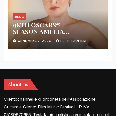
BLOG
98TH OSCARS®
SEASON AMELIA
DIMOLDENBERG RETURNS
GENNAIO 27, 2026
PETRIZZOFILM
FOR THIRD YEAR
About us
Cilentochannel è di proprietà dell'Associazione
Culturale Cilento Film Music Festival - P.IVA
05189670655. Testata giornalistica registrata presso il