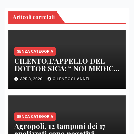
Articoli correlati
SENZA CATEGORIA
CILENTO,L’APPELLO DEL
DOTTOR SICA: “ NOI MEDICI
DI BASE SIAMO SENZA ARMI
APR 8, 2020
CILENTOCHANNEL
E SENZA PRESIDI”
SENZA CATEGORIA
Agropoli, 12 tamponi dei 17
analizzati sono negativi