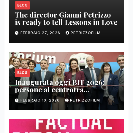
BLOG
The director Gianni Petrizzo
is ready to tell Lessons in Love
FEBBRAIO 27, 2026
PETRIZZOFILM
BLOG
Inaugurata oggi BIT 2026:
persone al centrotra
contenuti, relazioni e business
FEBBRAIO 10, 2026
PETRIZZOFILM