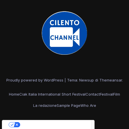
Proudly powered by WordPress
|
Tema: Newsup di
Themeansar
.
Home
Ciak Italia International Short Festival
Contact
Festival
Film
La redazione
Sample Page
Who Are
Le tue preferenze relative alla privacy