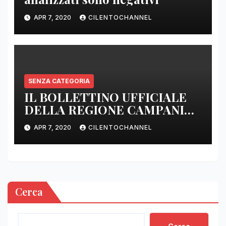
APR 7, 2020
CILENTOCHANNEL
SENZA CATEGORIA
IL BOLLETTINO UFFICIALE
DELLA REGIONE CAMPANIA
DELLE ORE 22.00
APR 7, 2020
CILENTOCHANNEL
Cerca