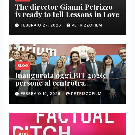
The director Gianni Petrizzo
is ready to tell Lessons in Love
FEBBRAIO 27, 2026
PETRIZZOFILM
BLOG
Inaugurata oggi BIT 2026:
persone al centrotra
contenuti, relazioni e business
FEBBRAIO 10, 2026
PETRIZZOFILM
BLOG