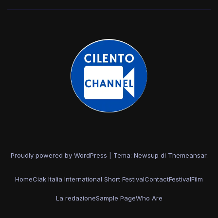
Proudly powered by WordPress
|
Tema: Newsup di
Themeansar
.
Home
Ciak Italia International Short Festival
Contact
Festival
Film
La redazione
Sample Page
Who Are