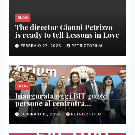
BLOG
The director Gianni Petrizzo
is ready to tell Lessons in Love
FEBBRAIO 27, 2026
PETRIZZOFILM
BLOG
Inaugurata oggi BIT 2026:
persone al centrotra
contenuti, relazioni e business
FEBBRAIO 10, 2026
PETRIZZOFILM