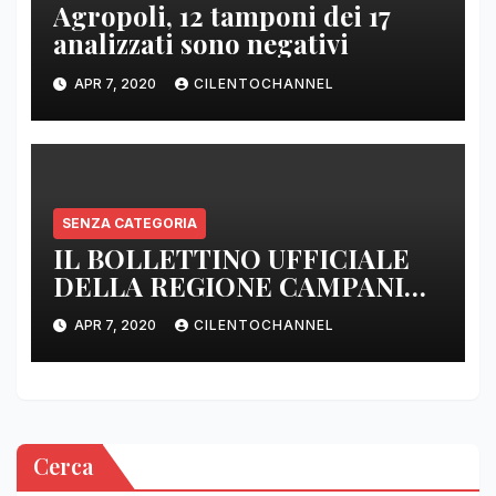
Agropoli, 12 tamponi dei 17
analizzati sono negativi
APR 7, 2020
CILENTOCHANNEL
SENZA CATEGORIA
IL BOLLETTINO UFFICIALE
DELLA REGIONE CAMPANIA
DELLE ORE 22.00
APR 7, 2020
CILENTOCHANNEL
Cerca