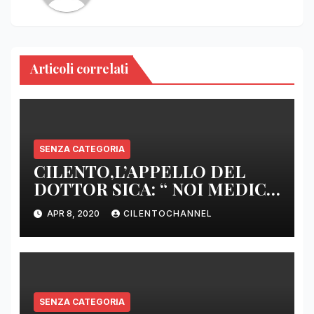
Articoli correlati
SENZA CATEGORIA
CILENTO,L’APPELLO DEL
DOTTOR SICA: “ NOI MEDICI
DI BASE SIAMO SENZA ARMI
APR 8, 2020
CILENTOCHANNEL
E SENZA PRESIDI”
SENZA CATEGORIA