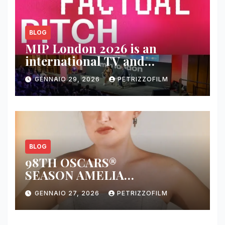
BLOG
MIP London 2026 is an
international TV and
streaming content market
GENNAIO 29, 2026
PETRIZZOFILM
BLOG
98TH OSCARS®
SEASON AMELIA
DIMOLDENBERG RETURNS
GENNAIO 27, 2026
PETRIZZOFILM
FOR THIRD YEAR