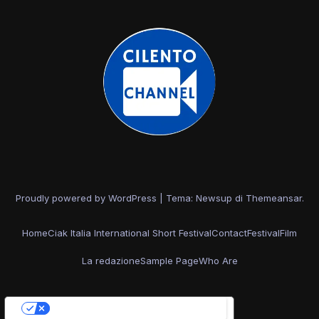
Proudly powered by WordPress
|
Tema: Newsup di
Themeansar
.
Home
Ciak Italia International Short Festival
Contact
Festival
Film
La redazione
Sample Page
Who Are
Le tue preferenze relative alla privacy