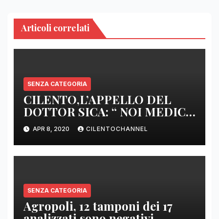
Articoli correlati
SENZA CATEGORIA
CILENTO,L’APPELLO DEL
DOTTOR SICA: “ NOI MEDICI
DI BASE SIAMO SENZA ARMI
APR 8, 2020
CILENTOCHANNEL
E SENZA PRESIDI”
SENZA CATEGORIA
Agropoli, 12 tamponi dei 17
analizzati sono negativi