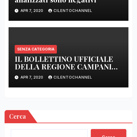
APR 7, 2020
CILENTOCHANNEL
SENZA CATEGORIA
IL BOLLETTINO UFFICIALE
DELLA REGIONE CAMPANIA
DELLE ORE 22.00
APR 7, 2020
CILENTOCHANNEL
Cerca