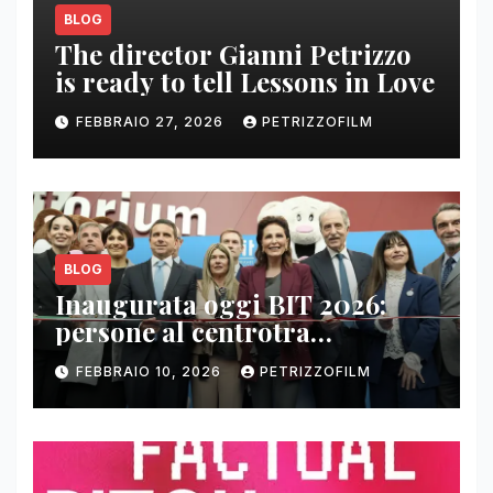
BLOG
The director Gianni Petrizzo
is ready to tell Lessons in Love
FEBBRAIO 27, 2026
PETRIZZOFILM
BLOG
Inaugurata oggi BIT 2026:
persone al centrotra
contenuti, relazioni e business
FEBBRAIO 10, 2026
PETRIZZOFILM