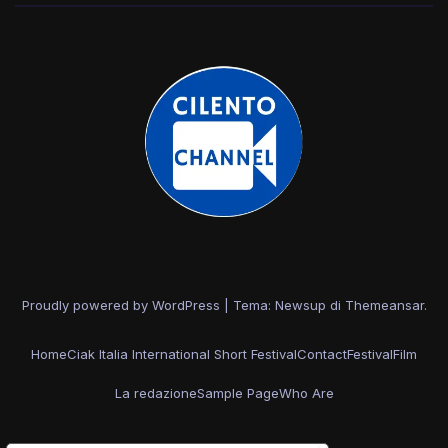
Proudly powered by WordPress
|
Tema: Newsup di
Themeansar
.
Home
Ciak Italia International Short Festival
Contact
Festival
Film
La redazione
Sample Page
Who Are