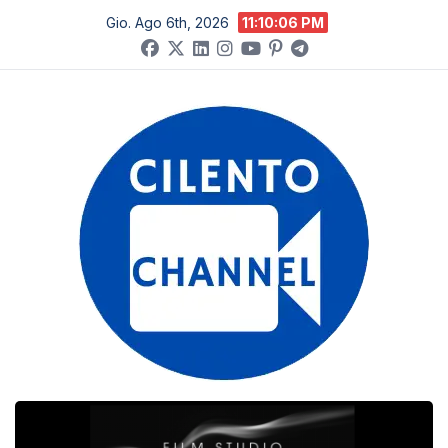
Salta
Gio. Ago 6th, 2026
11:10:07 PM
al
contenuto