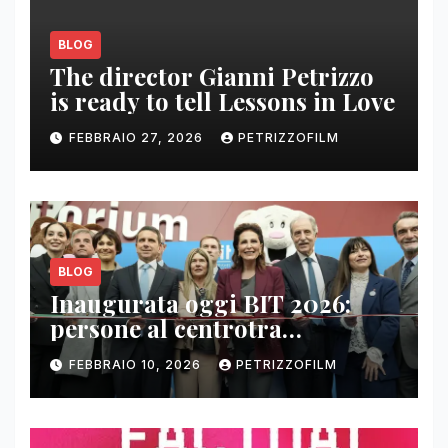
BLOG
The director Gianni Petrizzo
is ready to tell Lessons in Love
FEBBRAIO 27, 2026
PETRIZZOFILM
BLOG
Inaugurata oggi BIT 2026:
persone al centrotra
contenuti, relazioni e business
FEBBRAIO 10, 2026
PETRIZZOFILM