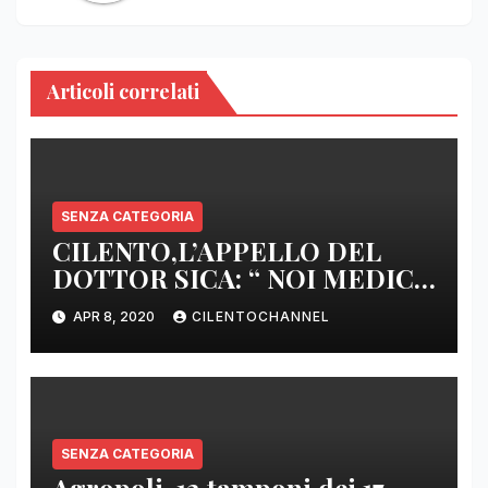
Articoli correlati
SENZA CATEGORIA
CILENTO,L’APPELLO DEL
DOTTOR SICA: “ NOI MEDICI
DI BASE SIAMO SENZA ARMI
APR 8, 2020
CILENTOCHANNEL
E SENZA PRESIDI”
SENZA CATEGORIA