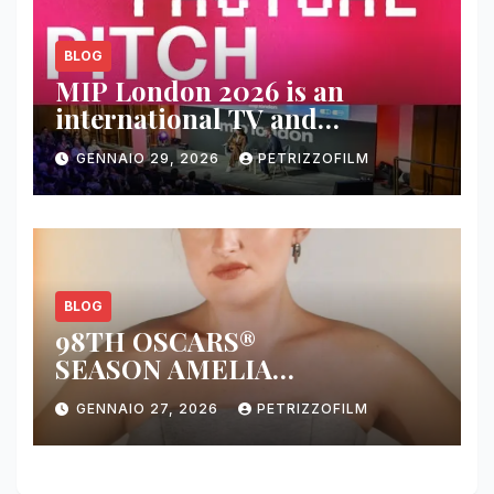
BLOG
MIP London 2026 is an
international TV and
streaming content market
GENNAIO 29, 2026
PETRIZZOFILM
BLOG
98TH OSCARS®
SEASON AMELIA
DIMOLDENBERG RETURNS
GENNAIO 27, 2026
PETRIZZOFILM
FOR THIRD YEAR