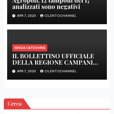
Agropoli, 12 tamponi dei 17
analizzati sono negativi
APR 7, 2020
CILENTOCHANNEL
SENZA CATEGORIA
IL BOLLETTINO UFFICIALE
DELLA REGIONE CAMPANIA
DELLE ORE 22.00
APR 7, 2020
CILENTOCHANNEL
Cerca