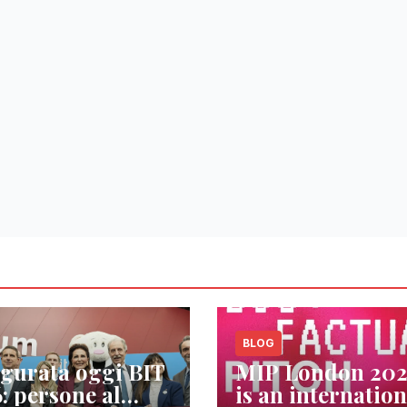
BLOG
gurata oggi BIT
MIP London 20
: persone al
is an internation