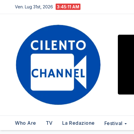
Salta
Ven. Lug 31st, 2026
3:45:12 AM
al
contenuto
Who Are
TV
La Redazione
Festival