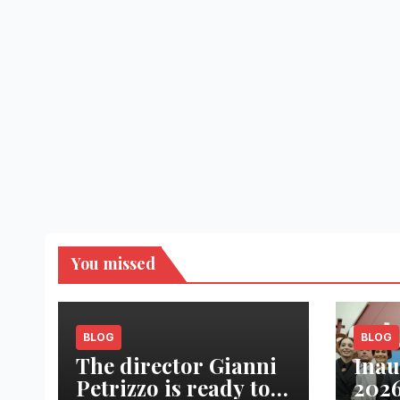
You missed
BLOG
BLOG
The director Gianni
Inau
Petrizzo is ready to
2026