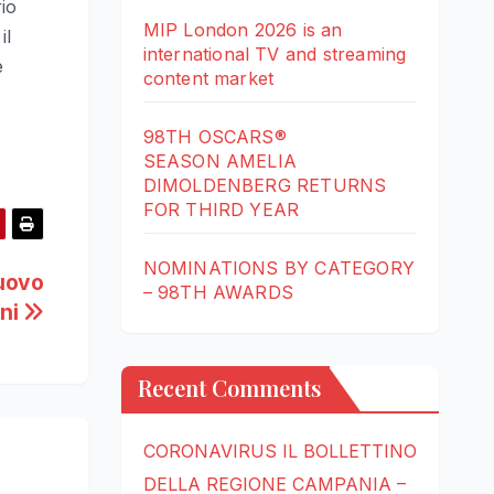
rio
MIP London 2026 is an
il
international TV and streaming
e
content market
98TH OSCARS®
SEASON AMELIA
DIMOLDENBERG RETURNS
FOR THIRD YEAR
NOMINATIONS BY CATEGORY
nuovo
– 98TH AWARDS
ani
Recent Comments
CORONAVIRUS IL BOLLETTINO
DELLA REGIONE CAMPANIA –