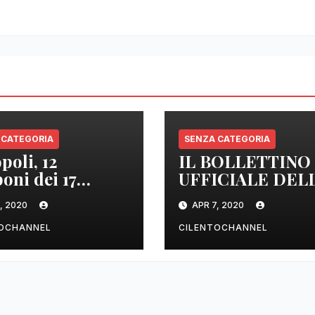
 CATEGORIA
SENZA CATEGORIA
poli, 12
IL BOLLETTINO
oni dei 17
UFFICIALE DEL
izzati sono
REGIONE
, 2020
APR 7, 2020
tivi
CAMPANIA DEL
ORE 22.00
TOCHANNEL
CILENTOCHANNEL