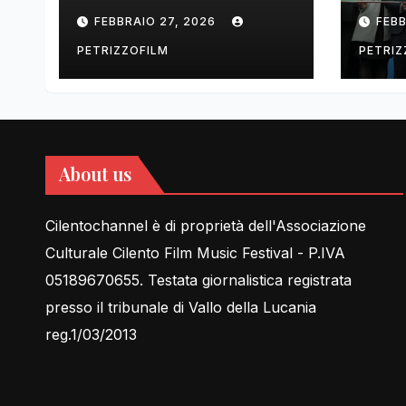
tell Lessons in Love
cent
FEBBRAIO 27, 2026
FEBB
rela
PETRIZZOFILM
PETRIZ
About us
Cilentochannel è di proprietà dell'Associazione
Culturale Cilento Film Music Festival - P.IVA
05189670655. Testata giornalistica registrata
presso il tribunale di Vallo della Lucania
reg.1/03/2013