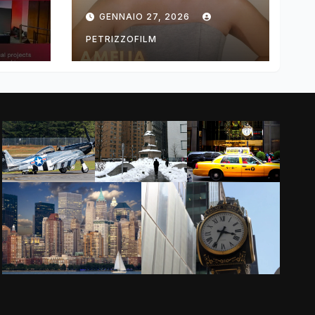
ng
DIMOLDENBERG
GENNAIO 27, 2026
RETURNS FOR
THIRD YEAR
PETRIZZOFILM