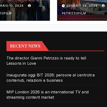
rotra contenuti,
TV and streami
RAIO 10, 2026
GENNAIO 29, 2026
zioni e business
content market
ZOFILM
PETRIZZOFILM
RECENT NEWS
The director Gianni Petrizzo is ready to tell
Lessons in Love
Inaugurata oggi BIT 2026: persone al centrotra
contenuti, relazioni e business
MIP London 2026 is an international TV and
streaming content market