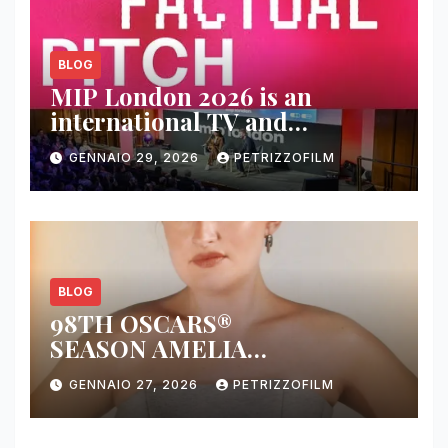
BLOG
MIP London 2026 is an
international TV and
streaming content market
GENNAIO 29, 2026
PETRIZZOFILM
BLOG
98TH OSCARS®
SEASON AMELIA
DIMOLDENBERG RETURNS
GENNAIO 27, 2026
PETRIZZOFILM
FOR THIRD YEAR