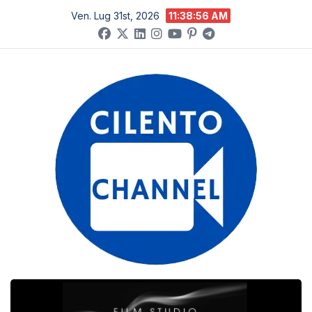
Salta
Ven. Lug 31st, 2026
11:38:57 AM
al
contenuto