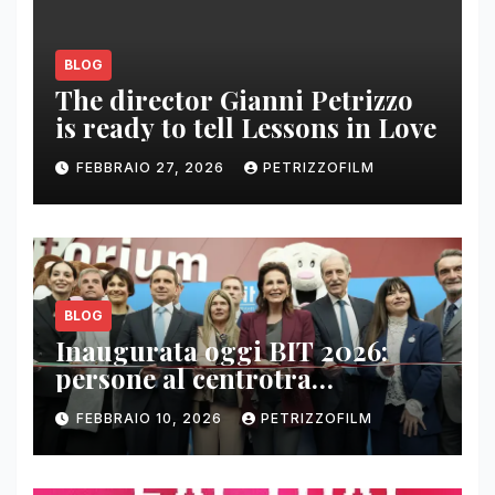
BLOG
The director Gianni Petrizzo
is ready to tell Lessons in Love
FEBBRAIO 27, 2026
PETRIZZOFILM
BLOG
Inaugurata oggi BIT 2026:
persone al centrotra
contenuti, relazioni e business
FEBBRAIO 10, 2026
PETRIZZOFILM