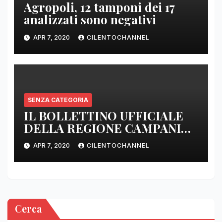
Agropoli, 12 tamponi dei 17
analizzati sono negativi
APR 7, 2020
CILENTOCHANNEL
SENZA CATEGORIA
IL BOLLETTINO UFFICIALE
DELLA REGIONE CAMPANIA
DELLE ORE 22.00
APR 7, 2020
CILENTOCHANNEL
Cerca