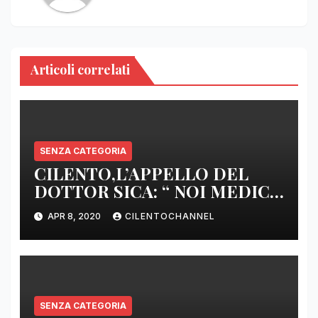
Articoli correlati
SENZA CATEGORIA
CILENTO,L’APPELLO DEL
DOTTOR SICA: “ NOI MEDICI
DI BASE SIAMO SENZA ARMI
APR 8, 2020
CILENTOCHANNEL
E SENZA PRESIDI”
SENZA CATEGORIA