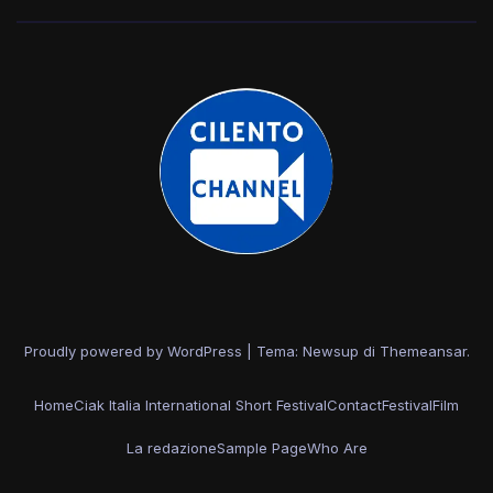
Proudly powered by WordPress
|
Tema: Newsup di
Themeansar
.
Home
Ciak Italia International Short Festival
Contact
Festival
Film
La redazione
Sample Page
Who Are