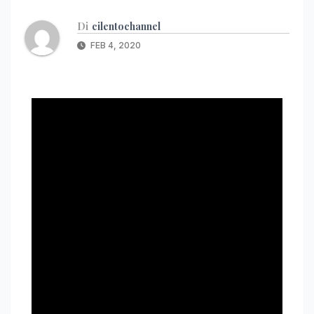
Di
cilentochannel
FEB 4, 2020