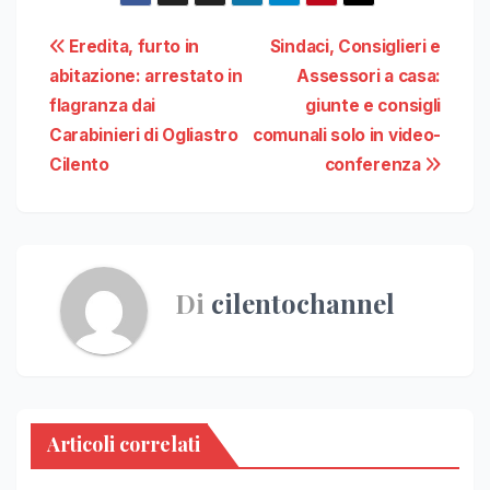
Navigazione
Eredita, furto in
Sindaci, Consiglieri e
abitazione: arrestato in
Assessori a casa:
articoli
flagranza dai
giunte e consigli
Carabinieri di Ogliastro
comunali solo in video-
Cilento
conferenza
Di
cilentochannel
Articoli correlati