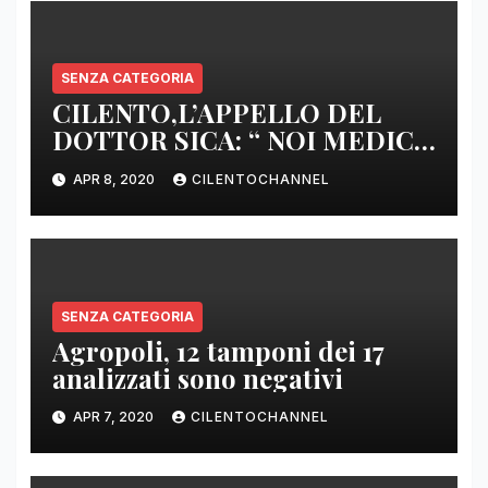
SENZA CATEGORIA
CILENTO,L’APPELLO DEL
DOTTOR SICA: “ NOI MEDICI
DI BASE SIAMO SENZA ARMI
APR 8, 2020
CILENTOCHANNEL
E SENZA PRESIDI”
SENZA CATEGORIA
Agropoli, 12 tamponi dei 17
analizzati sono negativi
APR 7, 2020
CILENTOCHANNEL