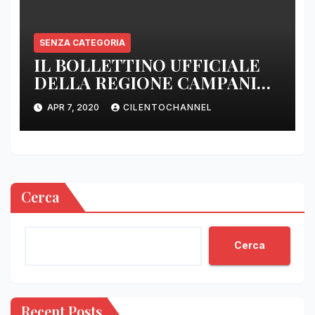
SENZA CATEGORIA
IL BOLLETTINO UFFICIALE
DELLA REGIONE CAMPANIA
DELLE ORE 22.00
APR 7, 2020
CILENTOCHANNEL
Cerca
Cerca
Recent Posts