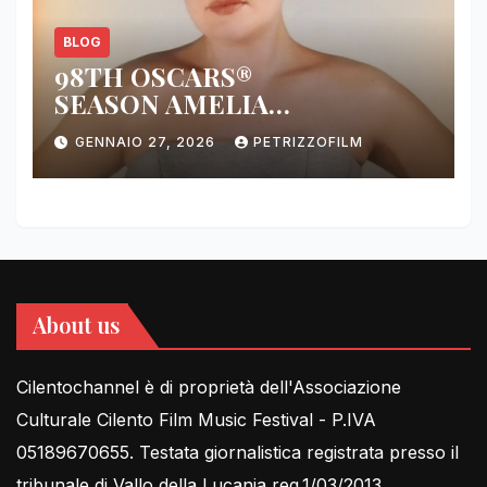
BLOG
98TH OSCARS®
SEASON AMELIA
DIMOLDENBERG RETURNS
GENNAIO 27, 2026
PETRIZZOFILM
FOR THIRD YEAR
About us
Cilentochannel è di proprietà dell'Associazione
Culturale Cilento Film Music Festival - P.IVA
05189670655. Testata giornalistica registrata presso il
tribunale di Vallo della Lucania reg.1/03/2013