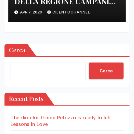
DELLA REGIONE CAMPANIA
DELLE ORE 22.00
APR 7, 2020
CILENTOCHANNEL
Cerca
Cerca
Recent Posts
The director Gianni Petrizzo is ready to tell
Lessons in Love