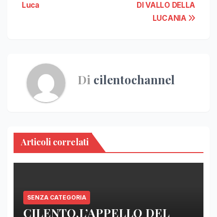
Luca
DI VALLO DELLA
LUCANIA
Di
cilentochannel
Articoli correlati
SENZA CATEGORIA
CILENTO,L’APPELLO DEL