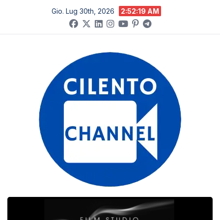
Salta
Gio. Lug 30th, 2026
2:52:19 AM
al
contenuto