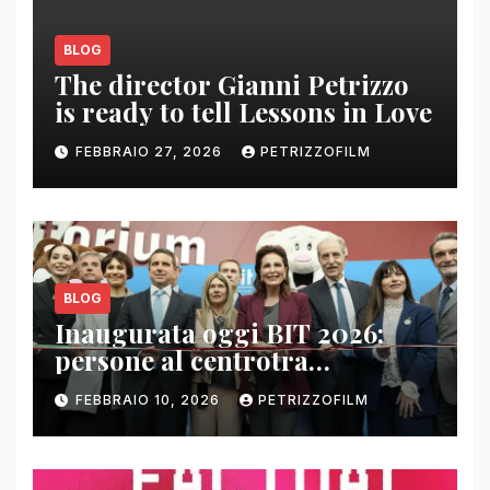
BLOG
The director Gianni Petrizzo
is ready to tell Lessons in Love
FEBBRAIO 27, 2026
PETRIZZOFILM
BLOG
Inaugurata oggi BIT 2026:
persone al centrotra
contenuti, relazioni e business
FEBBRAIO 10, 2026
PETRIZZOFILM