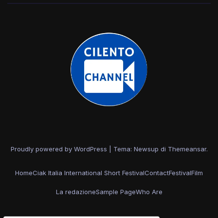
Proudly powered by WordPress
|
Tema: Newsup di
Themeansar
.
Home
Ciak Italia International Short Festival
Contact
Festival
Film
La redazione
Sample Page
Who Are