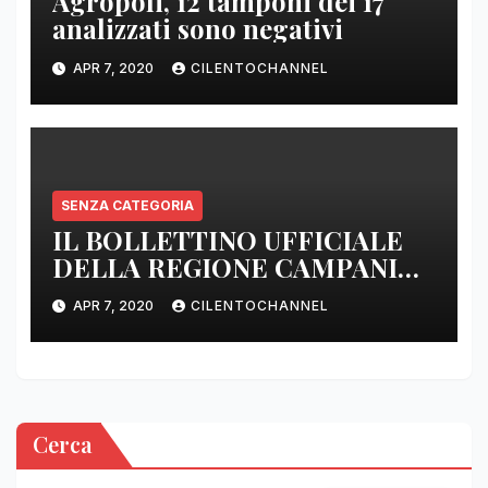
Agropoli, 12 tamponi dei 17
analizzati sono negativi
APR 7, 2020
CILENTOCHANNEL
SENZA CATEGORIA
IL BOLLETTINO UFFICIALE
DELLA REGIONE CAMPANIA
DELLE ORE 22.00
APR 7, 2020
CILENTOCHANNEL
Cerca