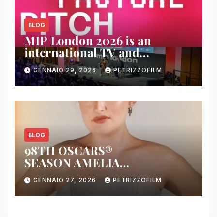
BLOG
MIP London 2026 is an
international TV and
streaming content market
GENNAIO 29, 2026
PETRIZZOFILM
BLOG
98TH OSCARS®
SEASON AMELIA
DIMOLDENBERG RETURNS
GENNAIO 27, 2026
PETRIZZOFILM
FOR THIRD YEAR