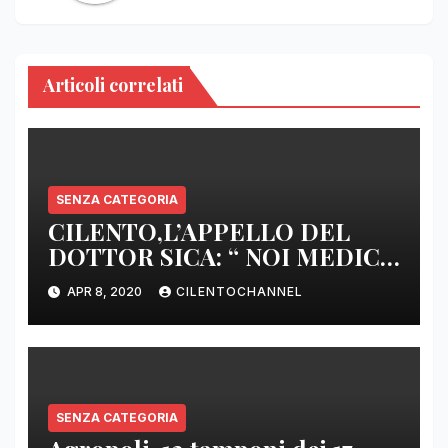
Articoli correlati
SENZA CATEGORIA
CILENTO,L’APPELLO DEL
DOTTOR SICA: “ NOI MEDICI
DI BASE SIAMO SENZA ARMI
APR 8, 2020
CILENTOCHANNEL
E SENZA PRESIDI”
SENZA CATEGORIA