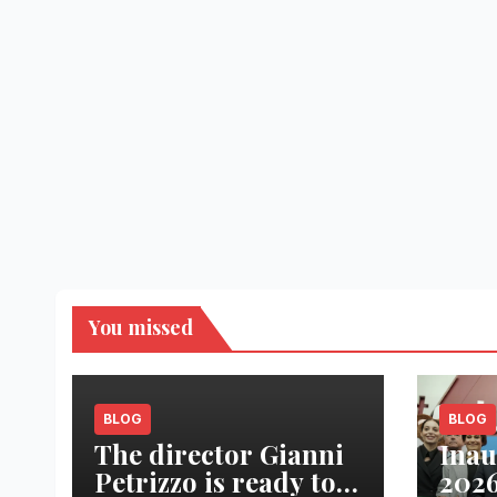
You missed
BLOG
BLOG
The director Gianni
Inau
Petrizzo is ready to
2026