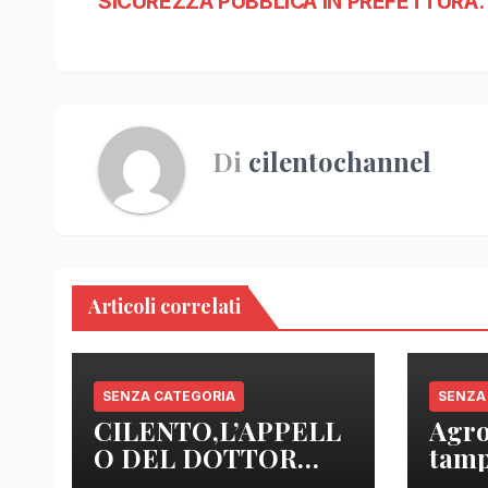
SICUREZZA PUBBLICA IN PREFETTURA.
Di
cilentochannel
Articoli correlati
SENZA CATEGORIA
SENZA
CILENTO,L’APPELL
Agro
O DEL DOTTOR
tamp
SICA: “ NOI MEDICI
anal