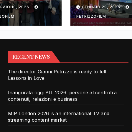
rotra contenuti,
TV and streami
RAIO 10, 2026
GENNAIO 29, 2026
zioni e business
content market
ZOFILM
PETRIZZOFILM
RECENT NEWS
The director Gianni Petrizzo is ready to tell
Lessons in Love
Inaugurata oggi BIT 2026: persone al centrotra
contenuti, relazioni e business
MIP London 2026 is an international TV and
streaming content market