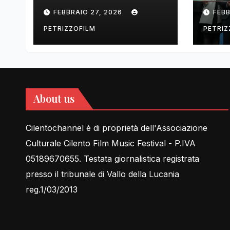
tell Lessons in Love
cent
FEBBRAIO 27, 2026
FEBB
rela
PETRIZZOFILM
PETRIZ
About us
Cilentochannel è di proprietà dell'Associazione
Culturale Cilento Film Music Festival - P.IVA
05189670655. Testata giornalistica registrata
presso il tribunale di Vallo della Lucania
reg.1/03/2013