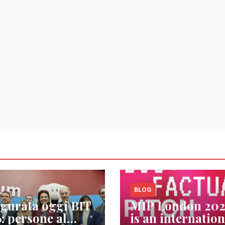
BLOG
gurata oggi BIT
MIP London 20
: persone al
is an internation