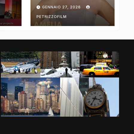
ng
DIMOLDENBERG
GENNAIO 27, 2026
RETURNS FOR
THIRD YEAR
PETRIZZOFILM