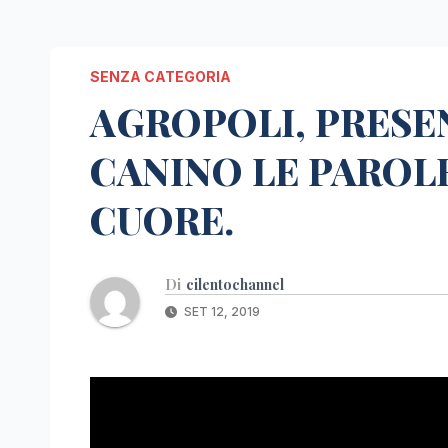
SENZA CATEGORIA
AGROPOLI, PRESEN
CANINO LE PAROL
CUORE.
Di
cilentochannel
SET 12, 2019