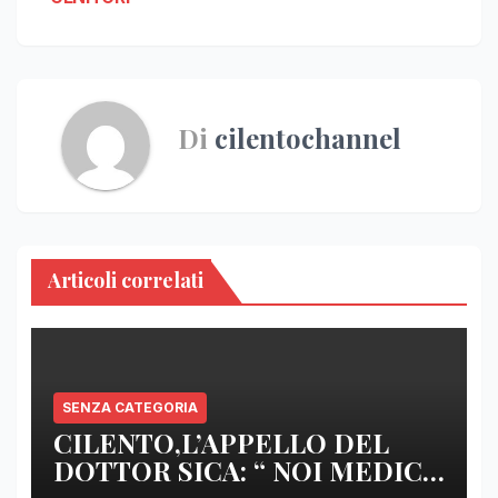
Di
cilentochannel
Articoli correlati
SENZA CATEGORIA
CILENTO,L’APPELLO DEL
DOTTOR SICA: “ NOI MEDICI
DI BASE SIAMO SENZA ARMI