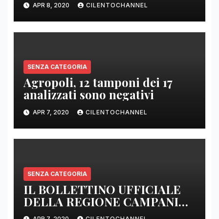
APR 8, 2020
CILENTOCHANNEL
E SENZA PRESIDI”
SENZA CATEGORIA
Agropoli, 12 tamponi dei 17
analizzati sono negativi
APR 7, 2020
CILENTOCHANNEL
SENZA CATEGORIA
IL BOLLETTINO UFFICIALE
DELLA REGIONE CAMPANIA
DELLE ORE 22.00
APR 7, 2020
CILENTOCHANNEL