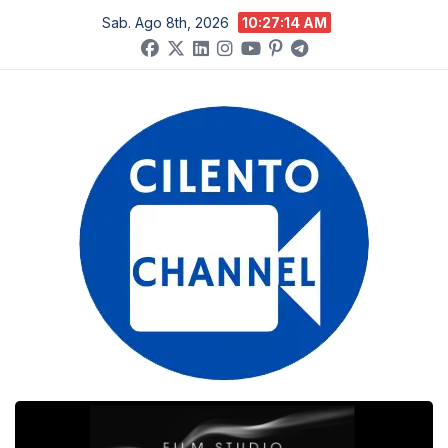
Salta
Sab. Ago 8th, 2026
10:27:15 AM
al
contenuto