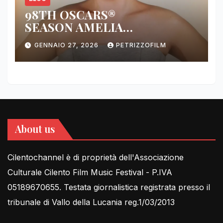
98TH OSCARS®
SEASON AMELIA
DIMOLDENBERG RETURNS
GENNAIO 27, 2026
PETRIZZOFILM
FOR THIRD YEAR
About us
Cilentochannel è di proprietà dell'Associazione
Culturale Cilento Film Music Festival - P.IVA
05189670655. Testata giornalistica registrata presso il
tribunale di Vallo della Lucania reg.1/03/2013