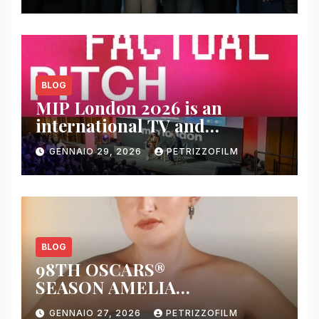
BLOG
MIP London 2026 is an
international TV and
streaming content market
GENNAIO 29, 2026
PETRIZZOFILM
BLOG
98TH OSCARS®
SEASON AMELIA
DIMOLDENBERG RETURNS
GENNAIO 27, 2026
PETRIZZOFILM