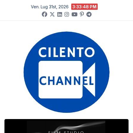
Salta
Ven. Lug 31st, 2026
3:33:49 PM
al
contenuto