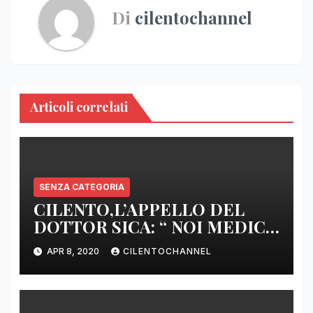
Di
cilentochannel
Articoli correlati
SENZA CATEGORIA
CILENTO,L’APPELLO DEL
DOTTOR SICA: “ NOI MEDICI
DI BASE SIAMO SENZA ARMI
APR 8, 2020
CILENTOCHANNEL
E SENZA PRESIDI”