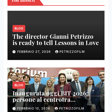
BLOG
The director Gianni Petrizzo
is ready to tell Lessons in Love
FEBBRAIO 27, 2026
PETRIZZOFILM
BLOG
Inaugurata oggi BIT 2026:
persone al centrotra
contenuti, relazioni e business
FEBBRAIO 10, 2026
PETRIZZOFILM