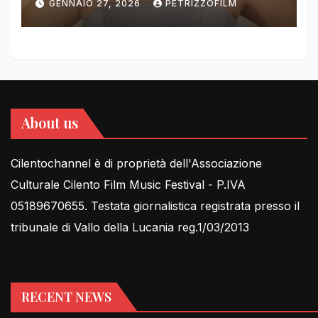
GENNAIO 27, 2026
PETRIZZOFILM
FOR THIRD YEAR
About us
Cilentochannel è di proprietà dell'Associazione
Culturale Cilento Film Music Festival - P.IVA
05189670655. Testata giornalistica registrata presso il
tribunale di Vallo della Lucania reg.1/03/2013
RECENT NEWS