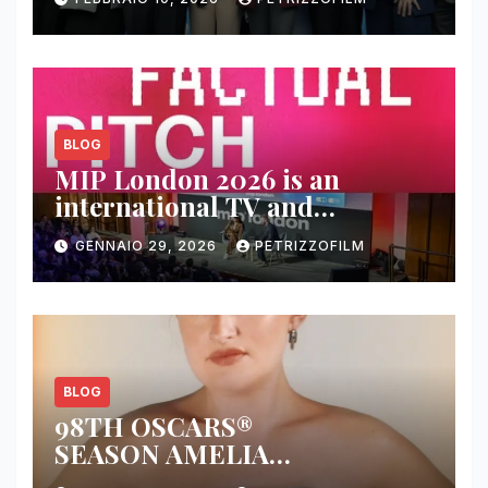
BLOG
MIP London 2026 is an
international TV and
streaming content market
GENNAIO 29, 2026
PETRIZZOFILM
BLOG
98TH OSCARS®
SEASON AMELIA
DIMOLDENBERG RETURNS