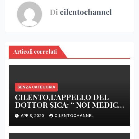
Di
cilentochannel
Articoli correlati
SENZA CATEGORIA
CILENTO,L’APPELLO DEL
DOTTOR SICA: “ NOI MEDICI
DI BASE SIAMO SENZA ARMI
APR 8, 2020
CILENTOCHANNEL
E SENZA PRESIDI”