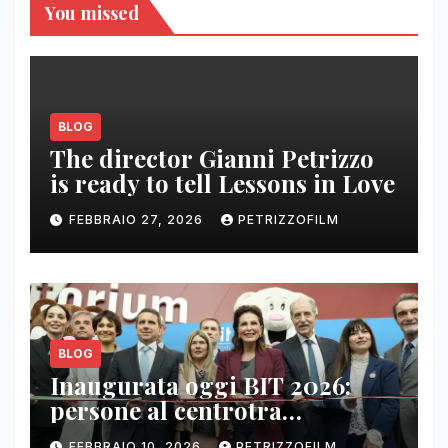
You missed
BLOG
The director Gianni Petrizzo
is ready to tell Lessons in Love
FEBBRAIO 27, 2026
PETRIZZOFILM
BLOG
Inaugurata oggi BIT 2026:
persone al centrotra
contenuti, relazioni e business
FEBBRAIO 10, 2026
PETRIZZOFILM