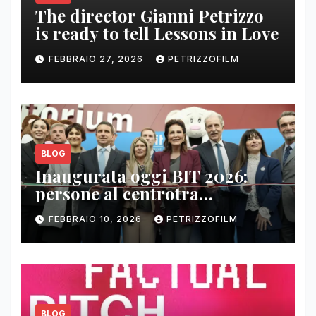
The director Gianni Petrizzo
is ready to tell Lessons in Love
FEBBRAIO 27, 2026
PETRIZZOFILM
BLOG
Inaugurata oggi BIT 2026:
persone al centrotra
contenuti, relazioni e business
FEBBRAIO 10, 2026
PETRIZZOFILM
BLOG