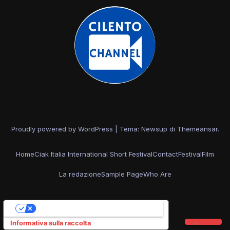
Proudly powered by WordPress
|
Tema: Newsup di
Themeansar
.
Home
Ciak Italia International Short Festival
Contact
Festival
Film
La redazione
Sample Page
Who Are
Le tue preferenze relative alla privacy
Informativa sulla raccolta