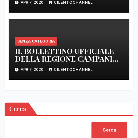
APR 7, 2020
CILENTOCHANNEL
SENZA CATEGORIA
IL BOLLETTINO UFFICIALE
DELLA REGIONE CAMPANIA
DELLE ORE 22.00
APR 7, 2020
CILENTOCHANNEL
Cerca
Cerca