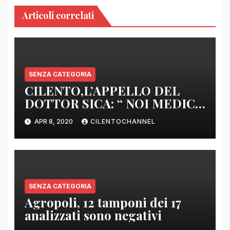
Articoli correlati
SENZA CATEGORIA
CILENTO,L’APPELLO DEL
DOTTOR SICA: “ NOI MEDICI
DI BASE SIAMO SENZA ARMI
APR 8, 2020
CILENTOCHANNEL
E SENZA PRESIDI”
SENZA CATEGORIA
Agropoli, 12 tamponi dei 17
analizzati sono negativi