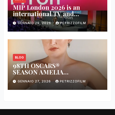
MIP London 2026 is an
international TV and
streaming content market
GENNAIO 29, 2026
PETRIZZOFILM
BLOG
98TH OSCARS®
SEASON AMELIA
DIMOLDENBERG RETURNS
GENNAIO 27, 2026
PETRIZZOFILM
FOR THIRD YEAR