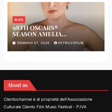
BLOG
98TH OSCARS®
SEASON AMELIA
DIMOLDENBERG RETURNS
GENNAIO 27, 2026
PETRIZZOFILM
FOR THIRD YEAR
About us
Cilentochannel è di proprietà dell'Associazione
Culturale Cilento Film Music Festival - P.IVA