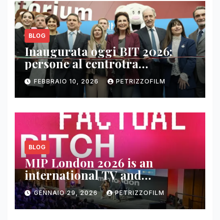
BLOG
Inaugurata oggi BIT 2026:
persone al centrotra
contenuti, relazioni e business
FEBBRAIO 10, 2026
PETRIZZOFILM
BLOG
MIP London 2026 is an
international TV and
streaming content market
GENNAIO 29, 2026
PETRIZZOFILM