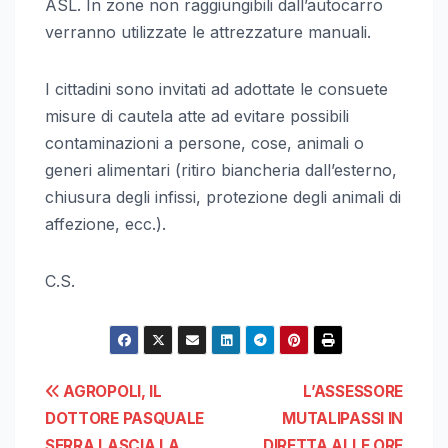
ASL. In zone non raggiungibili dall’autocarro
verranno utilizzate le attrezzature manuali.
I cittadini sono invitati ad adottate le consuete
misure di cautela atte ad evitare possibili
contaminazioni a persone, cose, animali o
generi alimentari (ritiro biancheria dall’esterno,
chiusura degli infissi, protezione degli animali di
affezione, ecc.).
C.S.
Navigazione
AGROPOLI, IL
L’ASSESSORE
DOTTORE PASQUALE
MUTALIPASSI IN
articoli
SERRA LASCIA LA
DIRETTA ALLE ORE