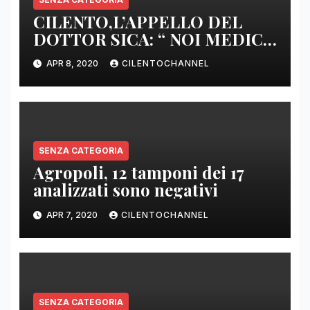
CILENTO,L’APPELLO DEL
DOTTOR SICA: “ NOI MEDICI
DI BASE SIAMO SENZA ARMI
APR 8, 2020
CILENTOCHANNEL
E SENZA PRESIDI”
SENZA CATEGORIA
Agropoli, 12 tamponi dei 17
analizzati sono negativi
APR 7, 2020
CILENTOCHANNEL
SENZA CATEGORIA