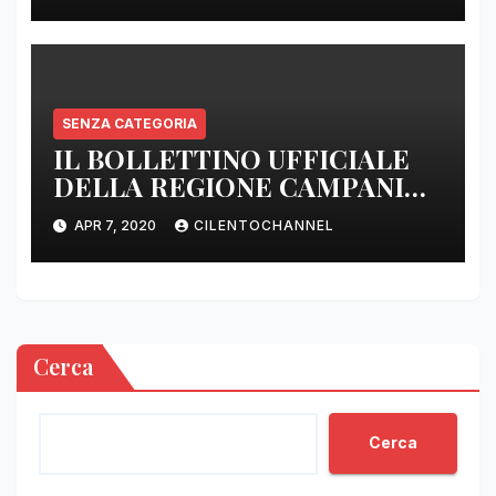
SENZA CATEGORIA
IL BOLLETTINO UFFICIALE
DELLA REGIONE CAMPANIA
DELLE ORE 22.00
APR 7, 2020
CILENTOCHANNEL
Cerca
Cerca