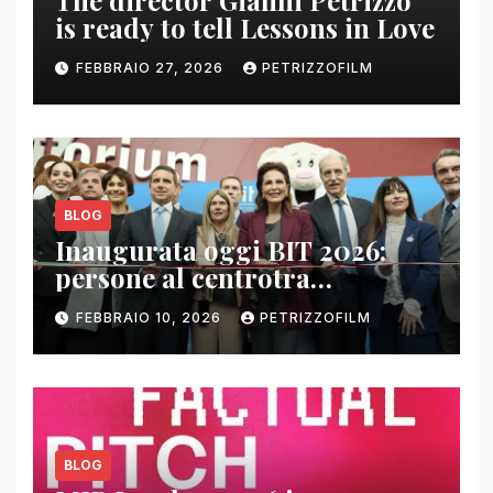
The director Gianni Petrizzo
is ready to tell Lessons in Love
FEBBRAIO 27, 2026
PETRIZZOFILM
BLOG
Inaugurata oggi BIT 2026:
persone al centrotra
contenuti, relazioni e business
FEBBRAIO 10, 2026
PETRIZZOFILM
BLOG