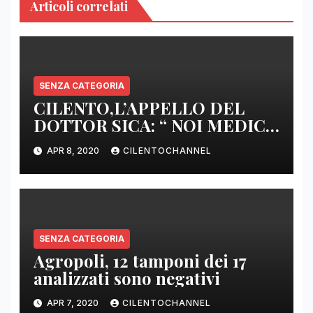
Articoli correlati
SENZA CATEGORIA
CILENTO,L’APPELLO DEL
DOTTOR SICA: “ NOI MEDICI
DI BASE SIAMO SENZA ARMI
APR 8, 2020
CILENTOCHANNEL
E SENZA PRESIDI”
SENZA CATEGORIA
Agropoli, 12 tamponi dei 17
analizzati sono negativi
APR 7, 2020
CILENTOCHANNEL