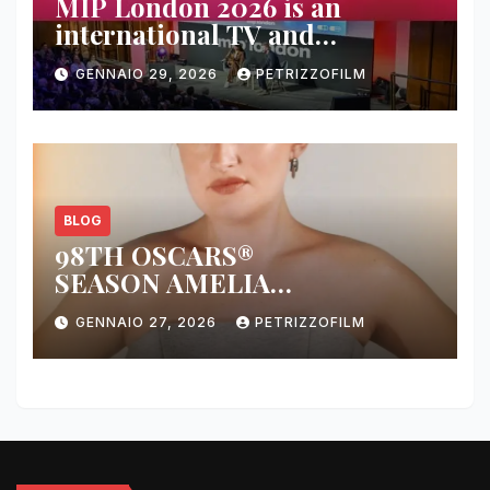
MIP London 2026 is an
international TV and
streaming content market
GENNAIO 29, 2026
PETRIZZOFILM
BLOG
98TH OSCARS®
SEASON AMELIA
DIMOLDENBERG RETURNS
GENNAIO 27, 2026
PETRIZZOFILM
FOR THIRD YEAR