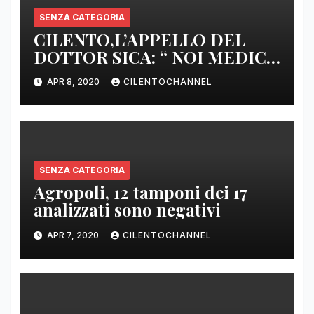
SENZA CATEGORIA
CILENTO,L’APPELLO DEL
DOTTOR SICA: “ NOI MEDICI
DI BASE SIAMO SENZA ARMI
APR 8, 2020
CILENTOCHANNEL
E SENZA PRESIDI”
SENZA CATEGORIA
Agropoli, 12 tamponi dei 17
analizzati sono negativi
APR 7, 2020
CILENTOCHANNEL