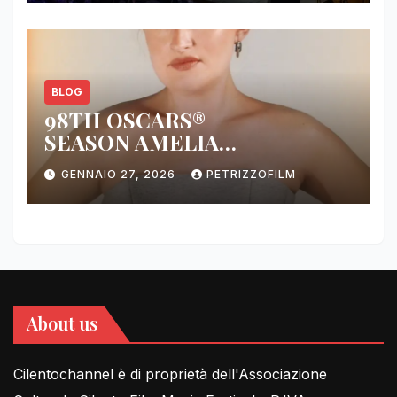
BLOG
98TH OSCARS®
SEASON AMELIA
DIMOLDENBERG RETURNS
GENNAIO 27, 2026
PETRIZZOFILM
FOR THIRD YEAR
About us
Cilentochannel è di proprietà dell'Associazione