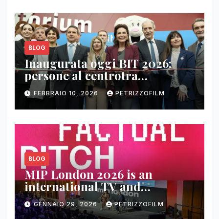
BLOG
Inaugurata oggi BIT 2026:
persone al centrotra
contenuti, relazioni e business
FEBBRAIO 10, 2026
PETRIZZOFILM
BLOG
MIP London 2026 is an
international TV and
streaming content market
GENNAIO 29, 2026
PETRIZZOFILM