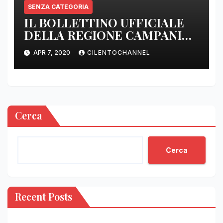
SENZA CATEGORIA
IL BOLLETTINO UFFICIALE
DELLA REGIONE CAMPANIA
DELLE ORE 22.00
APR 7, 2020
CILENTOCHANNEL
Cerca
Cerca
Recent Posts