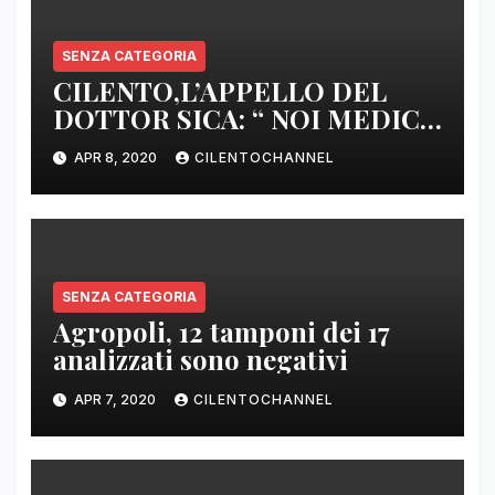
SENZA CATEGORIA
CILENTO,L’APPELLO DEL
DOTTOR SICA: “ NOI MEDICI
DI BASE SIAMO SENZA ARMI
APR 8, 2020
CILENTOCHANNEL
E SENZA PRESIDI”
SENZA CATEGORIA
Agropoli, 12 tamponi dei 17
analizzati sono negativi
APR 7, 2020
CILENTOCHANNEL