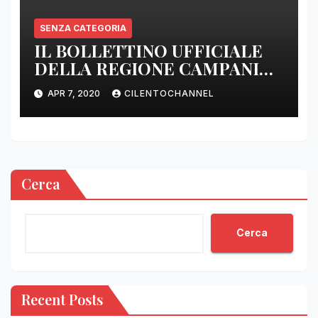
SENZA CATEGORIA
IL BOLLETTINO UFFICIALE
DELLA REGIONE CAMPANIA
DELLE ORE 22.00
APR 7, 2020
CILENTOCHANNEL
Cerca
Cerca
Recent Posts