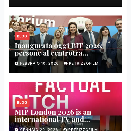
BLOG
Inaugurata oggi BIT 2026:
persone al centrotra
contenuti, relazioni e business
FEBBRAIO 10, 2026
PETRIZZOFILM
BLOG
MIP London 2026 is an
international TV and
streaming content market
GENNAIO 29, 2026
PETRIZZOFILM