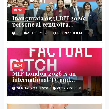
BLOG
Inaugurata oggi BIT 2026:
persone al centrotra
contenuti, relazioni e business
FEBBRAIO 10, 2026
PETRIZZOFILM
BLOG
MIP London 2026 is an
international TV and
streaming content market
GENNAIO 29, 2026
PETRIZZOFILM