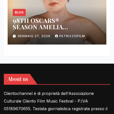
BLOG
98TH OSCARS®
SEASON AMELIA
DIMOLDENBERG RETURNS
GENNAIO 27, 2026
PETRIZZOFILM
FOR THIRD YEAR
About us
Cilentochannel è di proprietà dell'Associazione
Culturale Cilento Film Music Festival - P.IVA
05189670655. Testata giornalistica registrata presso il