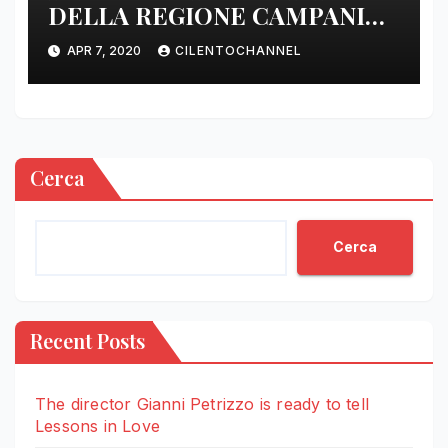
DELLA REGIONE CAMPANIA
DELLE ORE 22.00
APR 7, 2020
CILENTOCHANNEL
Cerca
Cerca
Recent Posts
The director Gianni Petrizzo is ready to tell
Lessons in Love