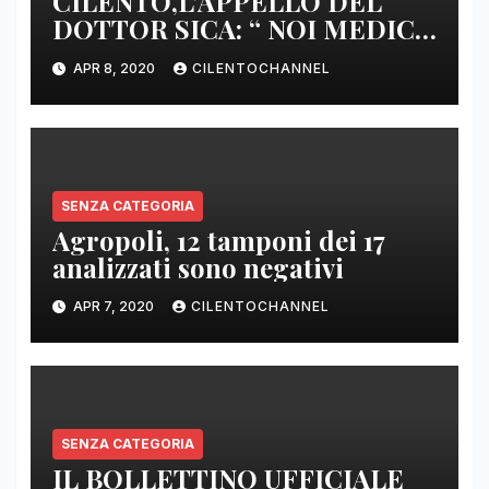
CILENTO,L’APPELLO DEL
DOTTOR SICA: “ NOI MEDICI
DI BASE SIAMO SENZA ARMI
APR 8, 2020
CILENTOCHANNEL
E SENZA PRESIDI”
SENZA CATEGORIA
Agropoli, 12 tamponi dei 17
analizzati sono negativi
APR 7, 2020
CILENTOCHANNEL
SENZA CATEGORIA
IL BOLLETTINO UFFICIALE