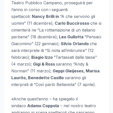
Teatro Pubblico Campano, proseguirà per
l’anno in corso con i seguenti
spettacoli:
Nancy Brilli in
“A che servono gli
uomini” (11 dicembre);
Carlo Buccirosso
che si
cimenterà ne
“La rottamazione di un italiano
perbene” (18 dicembre);
Leo Gullotta
“Pensaci
Giacomino” (22 gennaio);
Silvio Orlando
che
sarà interprete di
“Si nota all’imbrunire” (12
febbraio);
Biagio Izzo
“Tartassati dalle tasse”
(4 marzo);
Gigi & Ross
saranno “Andy &
Norman” (11 marzo);
Geppi Gleijeses, Marisa
Laurito, Benedetto Casillo
saranno gli
interpreti di
“Così parlò Bellavista” (7 aprile).
«Anche quest’anno – ha spiegato il
sindaco
Adamo Coppola
– nel nostro teatro
andranno in scena spettacoli che sapranno