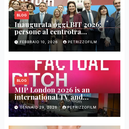
BLOG
Inaugurata oggi BIT 2026:
persone al centrotra
contenuti, relazioni e business
FEBBRAIO 10, 2026
PETRIZZOFILM
BLOG
MIP London 2026 is an
international TV and
streaming content market
GENNAIO 29, 2026
PETRIZZOFILM