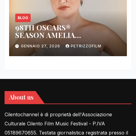
BLOG
98TH OSCARS®
SEASON AMELIA
DIMOLDENBERG RETURNS
GENNAIO 27, 2026
PETRIZZOFILM
FOR THIRD YEAR
About us
Cilentochannel è di proprietà dell'Associazione
Culturale Cilento Film Music Festival - P.IVA
05189670655. Testata giornalistica registrata presso il