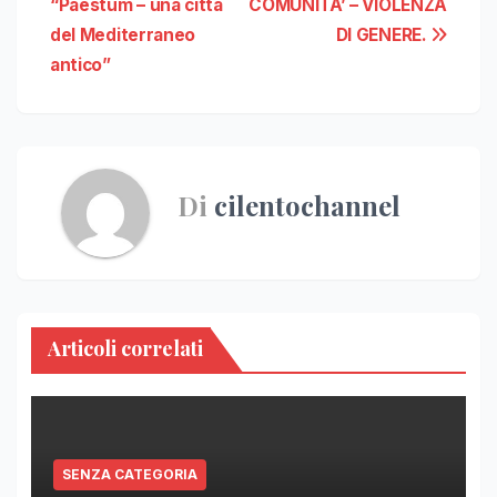
“Paestum – una città
COMUNITA’ – VIOLENZA
del Mediterraneo
DI GENERE.
antico”
Di
cilentochannel
Articoli correlati
SENZA CATEGORIA