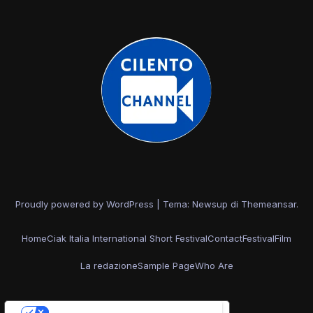
Proudly powered by WordPress
|
Tema: Newsup di
Themeansar
.
Home
Ciak Italia International Short Festival
Contact
Festival
Film
La redazione
Sample Page
Who Are
Le tue preferenze relative alla privacy