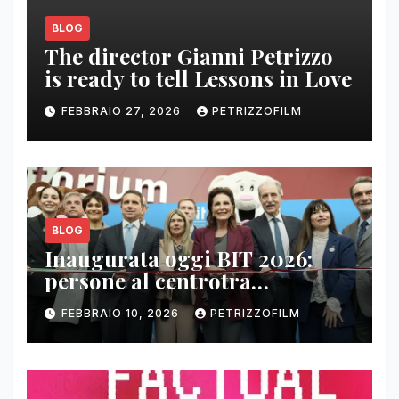
BLOG
The director Gianni Petrizzo
is ready to tell Lessons in Love
FEBBRAIO 27, 2026
PETRIZZOFILM
BLOG
Inaugurata oggi BIT 2026:
persone al centrotra
contenuti, relazioni e business
FEBBRAIO 10, 2026
PETRIZZOFILM