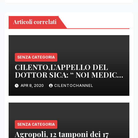
Articoli correlati
SENZA CATEGORIA
CILENTO,L’APPELLO DEL
DOTTOR SICA: “ NOI MEDICI
DI BASE SIAMO SENZA ARMI
APR 8, 2020
CILENTOCHANNEL
E SENZA PRESIDI”
SENZA CATEGORIA
Agropoli, 12 tamponi dei 17