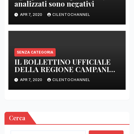
analizzati sono negativi
APR 7, 2020
CILENTOCHANNEL
SENZA CATEGORIA
IL BOLLETTINO UFFICIALE
DELLA REGIONE CAMPANIA
DELLE ORE 22.00
APR 7, 2020
CILENTOCHANNEL
Cerca