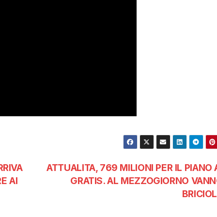
RRIVA
ATTUALITA, 769 MILIONI PER IL PIANO 
E AI
GRATIS. AL MEZZOGIORNO VANN
BRICIO