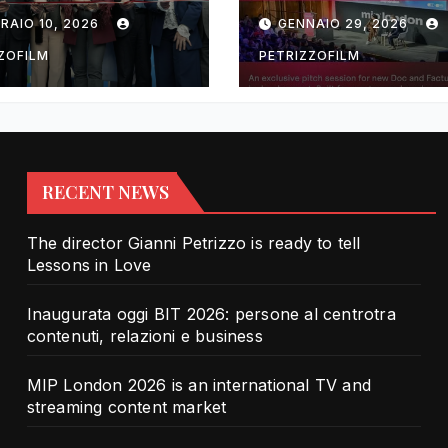
rotra contenuti,
TV and streami
RAIO 10, 2026
GENNAIO 29, 2026
zioni e business
content market
ZOFILM
PETRIZZOFILM
RECENT NEWS
The director Gianni Petrizzo is ready to tell
Lessons in Love
Inaugurata oggi BIT 2026: persone al centrotra
contenuti, relazioni e business
MIP London 2026 is an international TV and
streaming content market