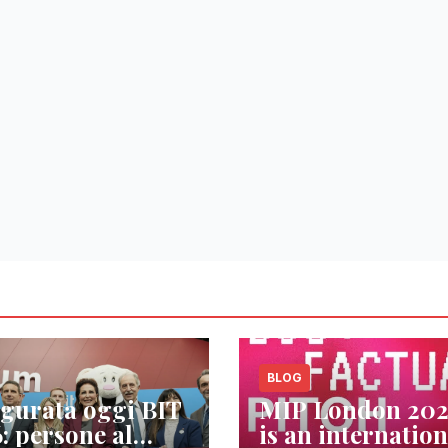
BLOG
gurata oggi BIT
MIP London 20
: persone al
is an internation