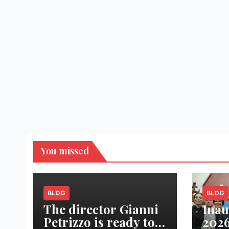
You missed
BLOG
BLOG
The director Gianni
Inau
Petrizzo is ready to
2026