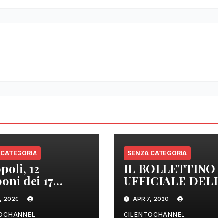
 CATEGORIA
SENZA CATEGORIA
poli, 12
IL BOLLETTINO
oni dei 17
UFFICIALE DEL
izzati sono
REGIONE
, 2020
APR 7, 2020
tivi
CAMPANIA DEL
ORE 22.00
TOCHANNEL
CILENTOCHANNEL