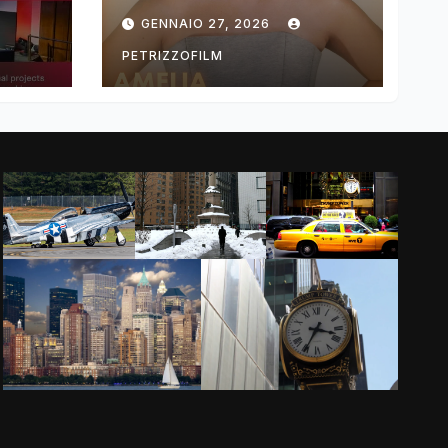
ng
DIMOLDENBERG
GENNAIO 27, 2026
RETURNS FOR
THIRD YEAR
PETRIZZOFILM