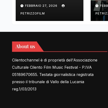
tell Lessons in Love
cent
FEBBRAIO 27, 2026
FEBB
rela
PETRIZZOFILM
PETRIZ
About us
Cilentochannel è di proprietà dell'Associazione
Culturale Cilento Film Music Festival - P.IVA
05189670655. Testata giornalistica registrata
presso il tribunale di Vallo della Lucania
reg.1/03/2013