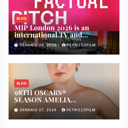
BLOG
MIP London 2026 is an
international TV and
streaming content market
GENNAIO 29, 2026
PETRIZZOFILM
BLOG
98TH OSCARS®
SEASON AMELIA
DIMOLDENBERG RETURNS
GENNAIO 27, 2026
PETRIZZOFILM
FOR THIRD YEAR