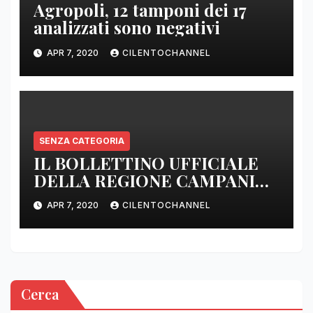
Agropoli, 12 tamponi dei 17
analizzati sono negativi
APR 7, 2020
CILENTOCHANNEL
SENZA CATEGORIA
IL BOLLETTINO UFFICIALE
DELLA REGIONE CAMPANIA
DELLE ORE 22.00
APR 7, 2020
CILENTOCHANNEL
Cerca