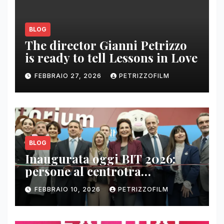
BLOG
The director Gianni Petrizzo
is ready to tell Lessons in Love
FEBBRAIO 27, 2026
PETRIZZOFILM
BLOG
Inaugurata oggi BIT 2026:
persone al centrotra
contenuti, relazioni e business
FEBBRAIO 10, 2026
PETRIZZOFILM