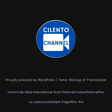
Proudly powered by WordPress
|
Tema: Newsup di
Themeansar
.
Home
Ciak Italia International Short Festival
Contact
Festival
Film
La redazione
Sample Page
Who Are