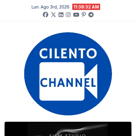
Salta
Lun. Ago 3rd, 2026
11:38:33 AM
al
contenuto