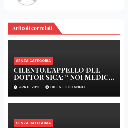
Articoli correlati
SENZA CATEGORIA
CILENTO,L’APPELLO DEL
DOTTOR SICA: “ NOI MEDICI
DI BASE SIAMO SENZA ARMI
APR 8, 2020
CILENTOCHANNEL
E SENZA PRESIDI”
SENZA CATEGORIA