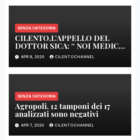
SENZA CATEGORIA
CILENTO,L’APPELLO DEL
DOTTOR SICA: “ NOI MEDICI
DI BASE SIAMO SENZA ARMI
APR 8, 2020
CILENTOCHANNEL
E SENZA PRESIDI”
SENZA CATEGORIA
Agropoli, 12 tamponi dei 17
analizzati sono negativi
APR 7, 2020
CILENTOCHANNEL