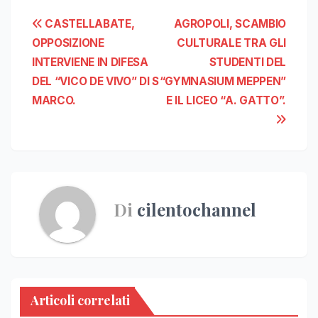
Navigazione
CASTELLABATE,
AGROPOLI, SCAMBIO
OPPOSIZIONE
CULTURALE TRA GLI
articoli
INTERVIENE IN DIFESA
STUDENTI DEL
DEL “VICO DE VIVO” DI S
“GYMNASIUM MEPPEN”
MARCO.
E IL LICEO “A. GATTO”.
Di
cilentochannel
Articoli correlati