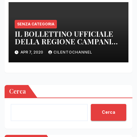
SENZA CATEGORIA
IL BOLLETTINO UFFICIALE
DELLA REGIONE CAMPANIA
DELLE ORE 22.00
APR 7, 2020
CILENTOCHANNEL
Cerca
Cerca