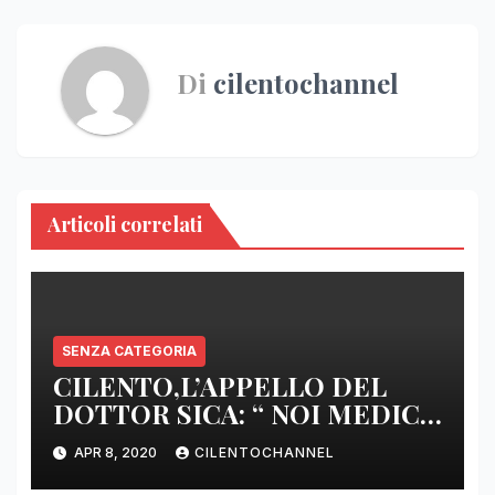
Di
cilentochannel
Articoli correlati
SENZA CATEGORIA
CILENTO,L’APPELLO DEL
DOTTOR SICA: “ NOI MEDICI
DI BASE SIAMO SENZA ARMI
APR 8, 2020
CILENTOCHANNEL
E SENZA PRESIDI”