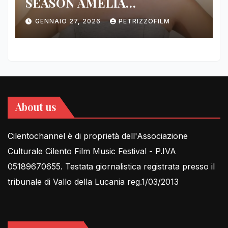
SEASON AMELIA
DIMOLDENBERG RETURNS
GENNAIO 27, 2026
PETRIZZOFILM
FOR THIRD YEAR
About us
Cilentochannel è di proprietà dell'Associazione
Culturale Cilento Film Music Festival - P.IVA
05189670655. Testata giornalistica registrata presso il
tribunale di Vallo della Lucania reg.1/03/2013