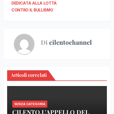
DEDICATA ALLA LOTTA
CONTRO IL BULLISMO
Di
cilentochannel
Articoli correlati
SENZA CATEGORIA
CILENTO,L’APPELLO DEL