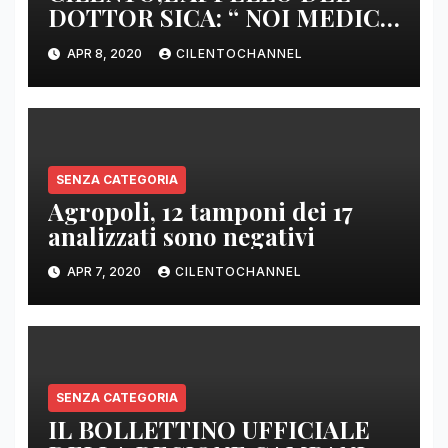
DOTTOR SICA: “ NOI MEDICI
DI BASE SIAMO SENZA ARMI
APR 8, 2020
CILENTOCHANNEL
E SENZA PRESIDI”
SENZA CATEGORIA
Agropoli, 12 tamponi dei 17
analizzati sono negativi
APR 7, 2020
CILENTOCHANNEL
SENZA CATEGORIA
IL BOLLETTINO UFFICIALE