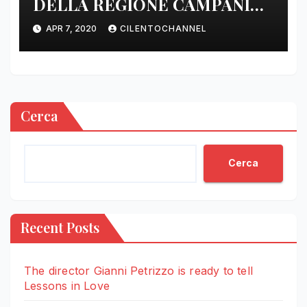
DELLA REGIONE CAMPANIA
DELLE ORE 22.00
APR 7, 2020
CILENTOCHANNEL
Cerca
Cerca
Recent Posts
The director Gianni Petrizzo is ready to tell
Lessons in Love