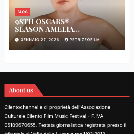
BLOG
98TH OSCARS®
SEASON AMELIA
DIMOLDENBERG RETURNS
GENNAIO 27, 2026
PETRIZZOFILM
FOR THIRD YEAR
About us
Cilentochannel è di proprietà dell'Associazione
Culturale Cilento Film Music Festival - P.IVA
05189670655. Testata giornalistica registrata presso il
tribunale di Vallo della Lucania reg.1/03/2013