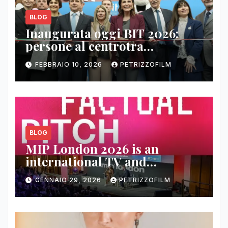
BLOG
Inaugurata oggi BIT 2026:
persone al centrotra
contenuti, relazioni e business
FEBBRAIO 10, 2026
PETRIZZOFILM
BLOG
MIP London 2026 is an
international TV and
streaming content market
GENNAIO 29, 2026
PETRIZZOFILM