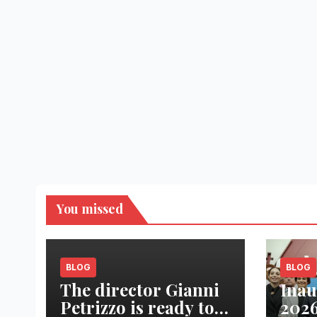
You missed
BLOG
BLOG
The director Gianni
Inau
Petrizzo is ready to
2026