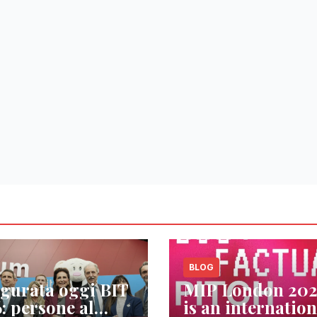
BLOG
gurata oggi BIT
MIP London 20
: persone al
is an internation