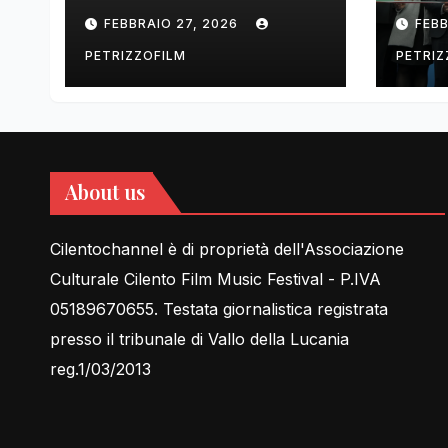
tell Lessons in Love
cent
FEBBRAIO 27, 2026
FEBB
rela
PETRIZZOFILM
PETRIZ
About us
Cilentochannel è di proprietà dell'Associazione
Culturale Cilento Film Music Festival - P.IVA
05189670655. Testata giornalistica registrata
presso il tribunale di Vallo della Lucania
reg.1/03/2013