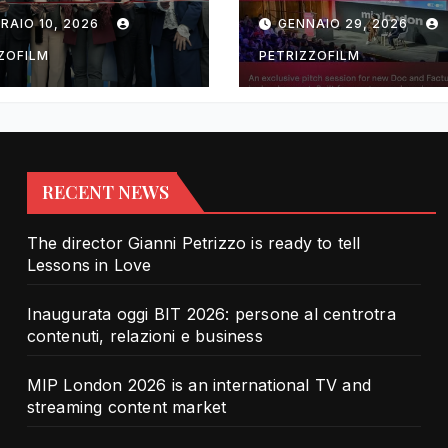
rotra contenuti,
TV and streami
RAIO 10, 2026
GENNAIO 29, 2026
zioni e business
content market
ZOFILM
PETRIZZOFILM
RECENT NEWS
The director Gianni Petrizzo is ready to tell
Lessons in Love
Inaugurata oggi BIT 2026: persone al centrotra
contenuti, relazioni e business
MIP London 2026 is an international TV and
streaming content market