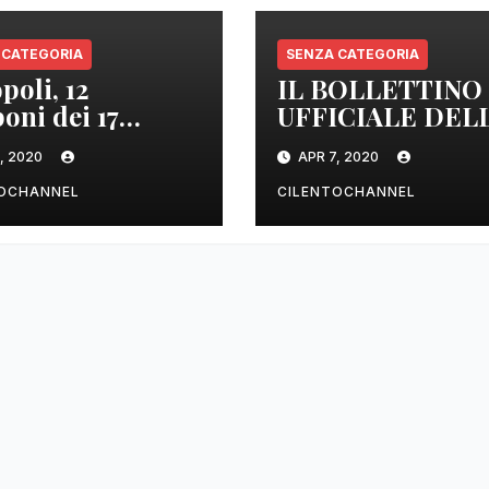
 CATEGORIA
SENZA CATEGORIA
poli, 12
IL BOLLETTINO
oni dei 17
UFFICIALE DEL
izzati sono
REGIONE
, 2020
APR 7, 2020
tivi
CAMPANIA DEL
ORE 22.00
TOCHANNEL
CILENTOCHANNEL