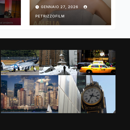
ng
DIMOLDENBERG
GENNAIO 27, 2026
RETURNS FOR
THIRD YEAR
PETRIZZOFILM