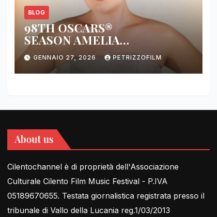
BLOG
98TH OSCARS®
SEASON AMELIA
DIMOLDENBERG RETURNS
GENNAIO 27, 2026
PETRIZZOFILM
FOR THIRD YEAR
About us
Cilentochannel è di proprietà dell'Associazione
Culturale Cilento Film Music Festival - P.IVA
05189670655. Testata giornalistica registrata presso il
tribunale di Vallo della Lucania reg.1/03/2013