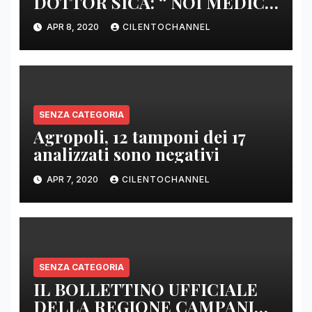
DOTTOR SICA: “ NOI MEDICI
DI BASE SIAMO SENZA ARMI
APR 8, 2020
CILENTOCHANNEL
E SENZA PRESIDI”
SENZA CATEGORIA
Agropoli, 12 tamponi dei 17
analizzati sono negativi
APR 7, 2020
CILENTOCHANNEL
SENZA CATEGORIA
IL BOLLETTINO UFFICIALE
DELLA REGIONE CAMPANIA