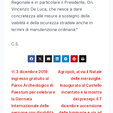
Regionale e in particolare il Presidente, On.
Vincenzo De Luca, che riesce a dare
concretezza alle misure a sostegno della
viabilità e della sicurezza stradale anche in
termini di manutenzione ordinaria.”
C.S.
Navigazione
3 dicembre 2019:
Agropoli, al via il Natale
ingresso gratuito al
delle meraviglie.
articoli
Parco Archeologico di
Inaugurato al Castello
Paestum per celebrare
incantato e la mostra
la Giornata
dei presepi. Il 7
Internazionale delle
dicembre accensione
persone con disabilità.
delle luminarie e via ad