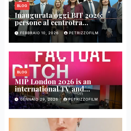
BLOG
Inaugurata oggi BIT 2026:
persone al centrotra
contenuti, relazioni e business
FEBBRAIO 10, 2026
PETRIZZOFILM
BLOG
MIP London 2026 is an
international TV and
streaming content market
GENNAIO 29, 2026
PETRIZZOFILM