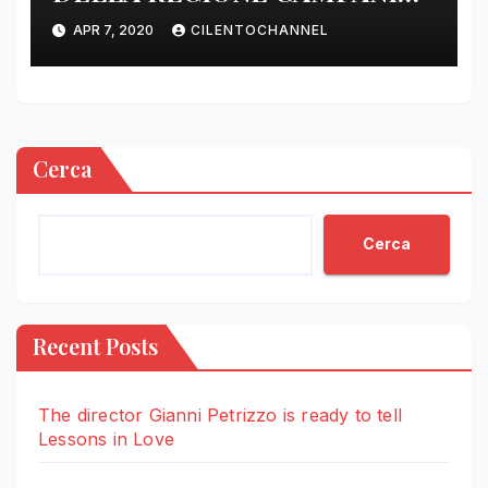
DELLE ORE 22.00
APR 7, 2020
CILENTOCHANNEL
Cerca
Cerca
Recent Posts
The director Gianni Petrizzo is ready to tell
Lessons in Love