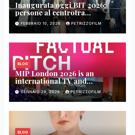
Inaugurata oggi BIT 2026:
persone al centrotra
contenuti, relazioni e business
FEBBRAIO 10, 2026
PETRIZZOFILM
BLOG
MIP London 2026 is an
international TV and
streaming content market
GENNAIO 29, 2026
PETRIZZOFILM
BLOG