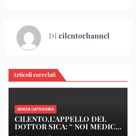
Di
cilentochannel
Articoli correlati
SENZA CATEGORIA
CILENTO,L’APPELLO DEL
DOTTOR SICA: “ NOI MEDICI
DI BASE SIAMO SENZA ARMI