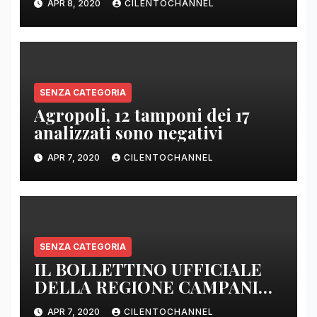
APR 8, 2020
CILENTOCHANNEL
E SENZA PRESIDI”
SENZA CATEGORIA
Agropoli, 12 tamponi dei 17
analizzati sono negativi
APR 7, 2020
CILENTOCHANNEL
SENZA CATEGORIA
IL BOLLETTINO UFFICIALE
DELLA REGIONE CAMPANIA
DELLE ORE 22.00
APR 7, 2020
CILENTOCHANNEL