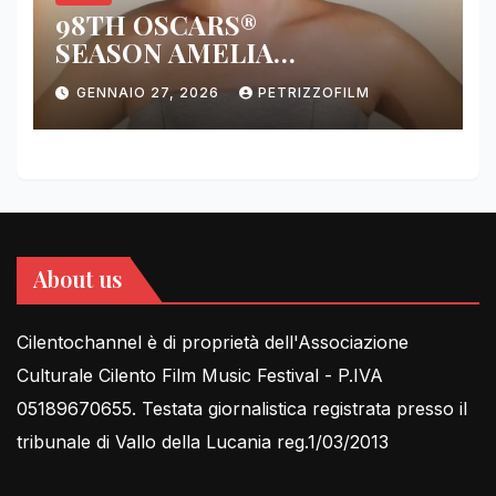
98TH OSCARS®
SEASON AMELIA
DIMOLDENBERG RETURNS
GENNAIO 27, 2026
PETRIZZOFILM
FOR THIRD YEAR
About us
Cilentochannel è di proprietà dell'Associazione
Culturale Cilento Film Music Festival - P.IVA
05189670655. Testata giornalistica registrata presso il
tribunale di Vallo della Lucania reg.1/03/2013